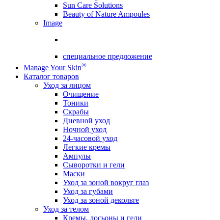
Sun Care Solutions
Beauty of Nature Ampoules
Image
специальное предложение
®
Manage Your Skin
Каталог товаров
Уход за лицом
Очищение
Тоники
Скрабы
Дневной уход
Ночной уход
24-часовой уход
Легкие кремы
Ампулы
Сыворотки и гели
Маски
Уход за зоной вокруг глаз
Уход за губами
Уход за зоной декольте
Уход за телом
Кремы, лосьоны и гели