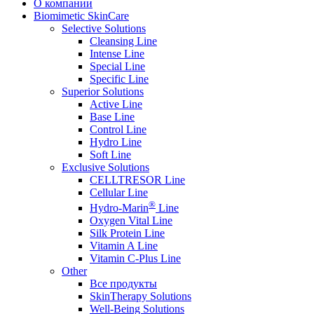
О компании
Biomimetic SkinCare
Selective Solutions
Cleansing Line
Intense Line
Special Line
Specific Line
Superior Solutions
Active Line
Base Line
Control Line
Hydro Line
Soft Line
Exclusive Solutions
CELLTRESOR Line
Cellular Line
®
Hydro-Marin
Line
Oxygen Vital Line
Silk Protein Line
Vitamin A Line
Vitamin C-Plus Line
Other
Все продукты
SkinTherapy Solutions
Well-Being Solutions