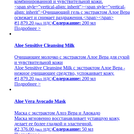
комбинированной и чувствительной кожи.
<span style="vertical-align: inherit"><span style="vertical-
align: inherit">Очищающий гель с экстрактом Алое Вера
освежает и снимает раздражения.</span></span>
₴
1,879.20
Содержание:
200 мл
(вкл. НДС)
Подробнее >
Aloe Sensitive Cleansing Milk
Очищающее молочко с экстрактом Алое Вера для сухой
и чувствительной кожи
Aloe Sensitive Cleansing Milk с экстрактом Алое Вера -
нежное очищающее средство, успокаивает кожу.
₴
1,879.20
Содержание:
200 мл
(вкл. НДС)
Подробнее >
Aloe Vera Avocado Mask
Маска с экстрактом Алоэ Вера и Авокадо
Маска мгновенно восстанавливает уставшую кожу,
делает ее более гладкой и эластичной.
₴
2,376.00
Содержание:
50 мл
(вкл. НДС)