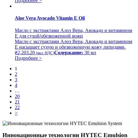
Подробнее >
Aloe Vera Avocado Vitamin E Oil
Масло с экстрактами Алоэ Вера, Авокадо и витамином
Е для сухой/обезвоженной кожи
Масло с экстрактами Алоэ Вера, Авокадо и витамином
Е насыщает сухую и обезвоженную кожу липидами.
₴
2,203.20
Содержание:
30 мл
(вкл. НДС)
Подробнее >
1
2
3
4
…
20
21
22
>
Инновационные технологии HYTEC Emulsion