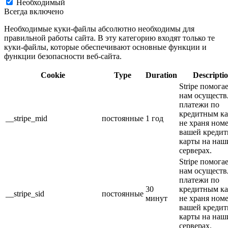
Необходимый
Всегда включено
Необходимые куки-файлы абсолютно необходимы для
правильной работы сайта. В эту категорию входят только те
куки-файлы, которые обеспечивают основные функции и
функции безопасности веб-сайта.
Cookie
Type
Duration
Descripti
Stripe помога
нам осуществ
платежи по
кредитным ка
__stripe_mid
постоянные
1 год
не храня ном
вашей кредит
карты на наш
серверах.
Stripe помога
нам осуществ
платежи по
30
кредитным ка
__stripe_sid
постоянные
минут
не храня ном
вашей кредит
карты на наш
серверах.