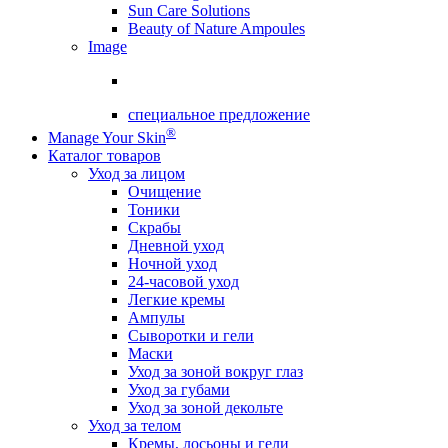
Sun Care Solutions
Beauty of Nature Ampoules
Image
специальное предложение
®
Manage Your Skin
Каталог товаров
Уход за лицом
Очищение
Тоники
Скрабы
Дневной уход
Ночной уход
24-часовой уход
Легкие кремы
Ампулы
Сыворотки и гели
Маски
Уход за зоной вокруг глаз
Уход за губами
Уход за зоной декольте
Уход за телом
Кремы, лосьоны и гели