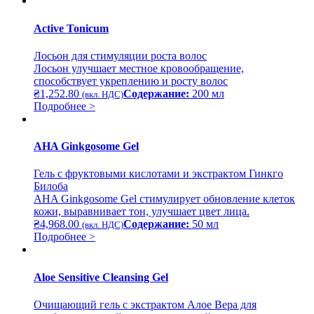
Active Tonicum
Лосьон для стимуляции роста волос
Лосьон улучшает местное кровообращение,
способствует укреплению и росту волос
₴
1,252.80
Содержание:
200 мл
(вкл. НДС)
Подробнее >
AHA Ginkgosome Gel
Гель с фруктовыми кислотами и экстрактом Гинкго
Билоба
AHA Ginkgosome Gel стимулирует обновление клеток
кожи, выравнивает тон, улучшает цвет лица.
₴
4,968.00
Содержание:
50 мл
(вкл. НДС)
Подробнее >
Aloe Sensitive Cleansing Gel
Очищающий гель с экстрактом Алое Вера для