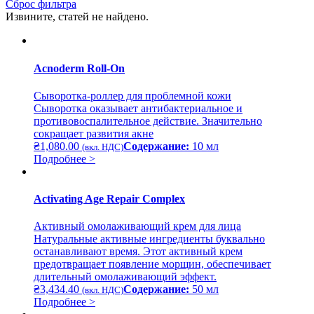
Сброс фильтра
Извините, статей не найдено.
Acnoderm Roll-On
Сыворотка-роллер для проблемной кожи
Сыворотка оказывает антибактериальное и
противовоспалительное действие. Значительно
сокращает развития акне
₴
1,080.00
Содержание:
10 мл
(вкл. НДС)
Подробнее >
Activating Age Repair Complex
Активный омолаживающий крем для лица
Натуральные активные ингредиенты буквально
останавливают время. Этот активный крем
предотвращает появление морщин, обеспечивает
длительный омолаживающий эффект.
₴
3,434.40
Содержание:
50 мл
(вкл. НДС)
Подробнее >