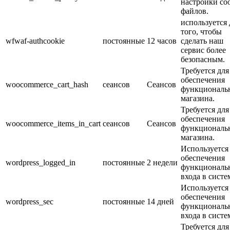
настройки coo
файлов.
используется 
того, чтобы
wfwaf-authcookie
постоянные
12 часов
сделать наш
сервис более
безопасным.
Требуется для
обеспечения
woocommerce_cart_hash
сеансов
Cеансов
функциональ
магазина.
Требуется для
обеспечения
woocommerce_items_in_cart
сеансов
Cеансов
функциональ
магазина.
Используется
обеспечения
wordpress_logged_in
постоянные
2 недели
функциональ
входа в систе
Используется
обеспечения
wordpress_sec
постоянные
14 дней
функциональ
входа в систе
Требуется для