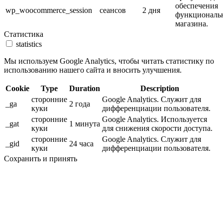
обеспечения
wp_woocommerce_session
сеансов
2 дня
функциональ
магазина.
Статистика
statistics
Мы используем Google Analytics, чтобы читать статистику по
использованию нашего сайта и вносить улучшения.
Cookie
Type
Duration
Description
сторонние
Google Analytics. Служит для
_ga
2 года
куки
дифференциации пользователя.
сторонние
Google Analytics. Используется
_gat
1 минута
куки
для снижения скорости доступа.
сторонние
Google Analytics. Служит для
_gid
24 часа
куки
дифференциации пользователя.
Сохранить и принять