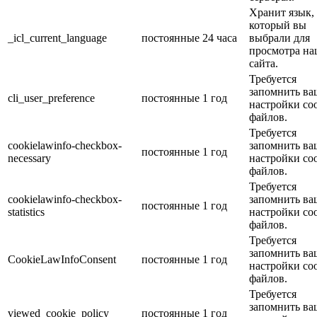
Хранит язык,
который вы
_icl_current_language
постоянные
24 часа
выбрали для
просмотра на
сайта.
Требуется
запомнить ва
cli_user_preference
постоянные
1 год
настройки coo
файлов.
Требуется
cookielawinfo-checkbox-
запомнить ва
постоянные
1 год
necessary
настройки coo
файлов.
Требуется
cookielawinfo-checkbox-
запомнить ва
постоянные
1 год
statistics
настройки coo
файлов.
Требуется
запомнить ва
CookieLawInfoConsent
постоянные
1 год
настройки coo
файлов.
Требуется
запомнить ва
viewed_cookie_policy
постоянные
1 год