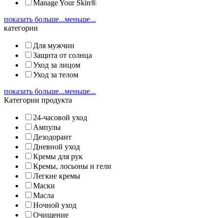
Manage Your Skin®
показать больше...
меньше...
категории
Для мужчин
Защита от солнца
Уход за лицом
Уход за телом
показать больше...
меньше...
Категории продукта
24-часовой уход
Ампулы
Дезодорант
Дневной уход
Кремы для рук
Кремы, лосьоны и гели
Легкие кремы
Маски
Масла
Ночной уход
Очищение