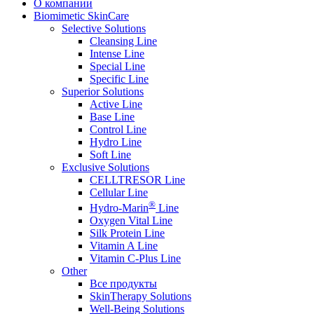
О компании
Biomimetic SkinCare
Selective Solutions
Cleansing Line
Intense Line
Special Line
Specific Line
Superior Solutions
Active Line
Base Line
Control Line
Hydro Line
Soft Line
Exclusive Solutions
CELLTRESOR Line
Cellular Line
®
Hydro-Marin
Line
Oxygen Vital Line
Silk Protein Line
Vitamin A Line
Vitamin C-Plus Line
Other
Все продукты
SkinTherapy Solutions
Well-Being Solutions