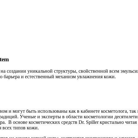
tem
на создании уникальной структуры, свойственной всем эмульсия
го барьера и естественный механизм увлажнения кожи.
твом и могут быть использованы как в кабинете косметолога, т
традиций. Ученые и эксперты в области косметологии десятилет
а. В основе косметических средств Dr. Spiller кристально чита
я всех типов кожи.