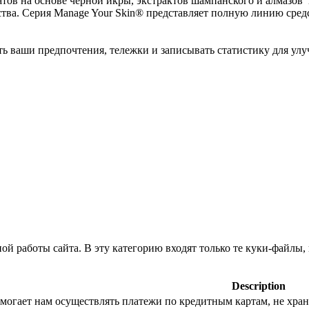
атов на основе черной икры, экстрактов шампанского и алмазо
ва. Серия Manage Your Skin® представляет полную линию средс
ь ваши предпочтения, тележки и записывать статистику для улу
й работы сайта. В эту категорию входят только те куки-файлы
Description
помогает нам осуществлять платежи по кредитным картам, не хра