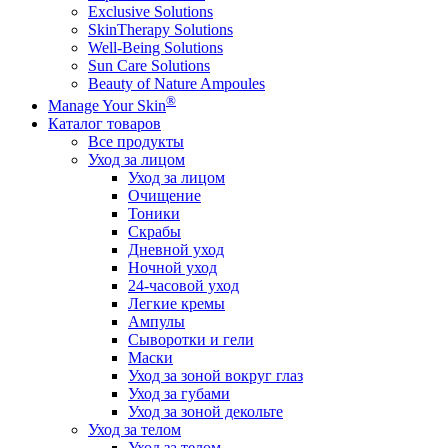
Exclusive Solutions
SkinTherapy Solutions
Well-Being Solutions
Sun Care Solutions
Beauty of Nature Ampoules
®
Manage Your Skin
Каталог товаров
Все продукты
Уход за лицом
Уход за лицом
Очищение
Тоники
Скрабы
Дневной уход
Ночной уход
24-часовой уход
Легкие кремы
Ампулы
Сыворотки и гели
Маски
Уход за зоной вокруг глаз
Уход за губами
Уход за зоной декольте
Уход за телом
Уход за телом