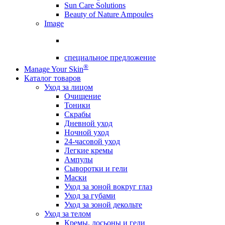
Sun Care Solutions
Beauty of Nature Ampoules
Image
специальное предложение
®
Manage Your Skin
Каталог товаров
Уход за лицом
Очищение
Тоники
Скрабы
Дневной уход
Ночной уход
24-часовой уход
Легкие кремы
Ампулы
Сыворотки и гели
Маски
Уход за зоной вокруг глаз
Уход за губами
Уход за зоной декольте
Уход за телом
Кремы, лосьоны и гели