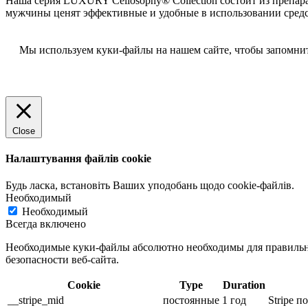
Наша серия LUXURY Cellosophy® Collection состоит из препар
мужчины ценят эффективные и удобные в использовании средст
Мы используем куки-файлы на нашем сайте, чтобы запомнит
Close
Налаштування файлів cookie
Будь ласка, встановіть Ваших уподобань щодо cookie-файлів.
Необходимый
Необходимый
Всегда включено
Необходимые куки-файлы абсолютно необходимы для правильно
безопасности веб-сайта.
Cookie
Type
Duration
__stripe_mid
постоянные
1 год
Stripe 