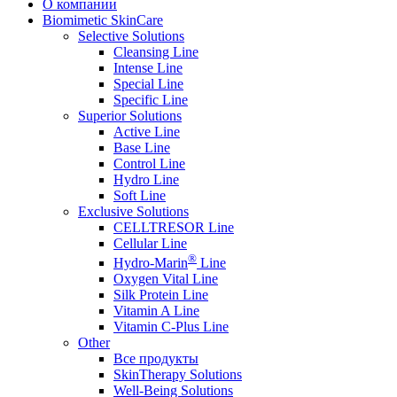
О компании
Biomimetic SkinCare
Selective Solutions
Cleansing Line
Intense Line
Special Line
Specific Line
Superior Solutions
Active Line
Base Line
Control Line
Hydro Line
Soft Line
Exclusive Solutions
CELLTRESOR Line
Cellular Line
®
Hydro-Marin
Line
Oxygen Vital Line
Silk Protein Line
Vitamin A Line
Vitamin C-Plus Line
Other
Все продукты
SkinTherapy Solutions
Well-Being Solutions