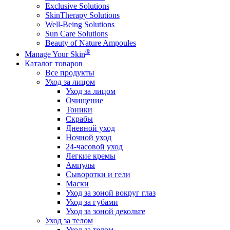
Exclusive Solutions
SkinTherapy Solutions
Well-Being Solutions
Sun Care Solutions
Beauty of Nature Ampoules
®
Manage Your Skin
Каталог товаров
Все продукты
Уход за лицом
Уход за лицом
Очищение
Тоники
Скрабы
Дневной уход
Ночной уход
24-часовой уход
Легкие кремы
Ампулы
Сыворотки и гели
Маски
Уход за зоной вокруг глаз
Уход за губами
Уход за зоной декольте
Уход за телом
Уход за телом