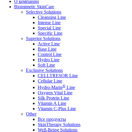
О компании
Biomimetic SkinCare
Selective Solutions
Cleansing Line
Intense Line
Special Line
Specific Line
Superior Solutions
Active Line
Base Line
Control Line
Hydro Line
Soft Line
Exclusive Solutions
CELLTRESOR Line
Cellular Line
®
Hydro-Marin
Line
Oxygen Vital Line
Silk Protein Line
Vitamin A Line
Vitamin C-Plus Line
Other
Все продукты
SkinTherapy Solutions
Well-Being Solutions