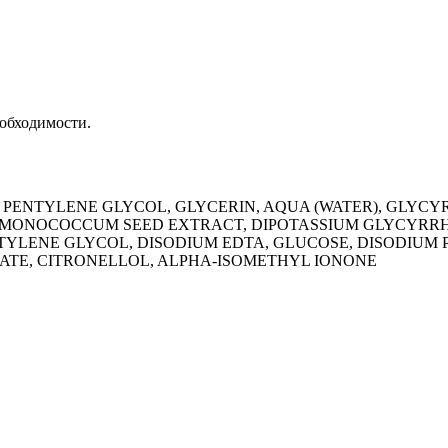
обходимости.
E, PENTYLENE GLYCOL, GLYCERIN, AQUA (WATER), GLYC
 MONOCOCCUM SEED EXTRACT, DIPOTASSIUM GLYCYRRHI
LENE GLYCOL, DISODIUM EDTA, GLUCOSE, DISODIUM P
LATE, CITRONELLOL, ALPHA-ISOMETHYL IONONE