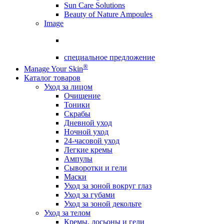
Sun Care Solutions
Beauty of Nature Ampoules
Image
специальное предложение
®
Manage Your Skin
Каталог товаров
Уход за лицом
Очищение
Тоники
Скрабы
Дневной уход
Ночной уход
24-часовой уход
Легкие кремы
Ампулы
Сыворотки и гели
Маски
Уход за зоной вокруг глаз
Уход за губами
Уход за зоной декольте
Уход за телом
Кремы, лосьоны и гели