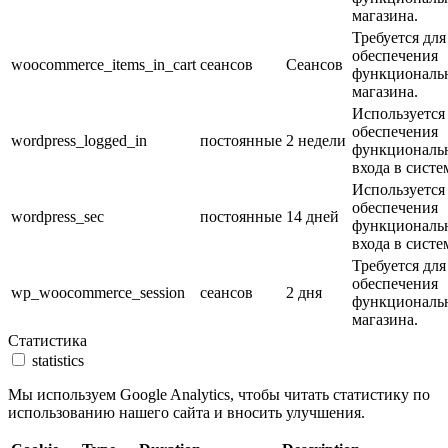
магазина.
Требуется для
обеспечения
woocommerce_items_in_cart
сеансов
Cеансов
функциональ
магазина.
Используется
обеспечения
wordpress_logged_in
постоянные
2 недели
функциональ
входа в систе
Используется
обеспечения
wordpress_sec
постоянные
14 дней
функциональ
входа в систе
Требуется для
обеспечения
wp_woocommerce_session
сеансов
2 дня
функциональ
магазина.
Статистика
statistics
Мы используем Google Analytics, чтобы читать статистику по
использованию нашего сайта и вносить улучшения.