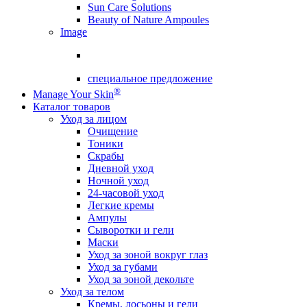
Sun Care Solutions
Beauty of Nature Ampoules
Image
специальное предложение
®
Manage Your Skin
Каталог товаров
Уход за лицом
Очищение
Тоники
Скрабы
Дневной уход
Ночной уход
24-часовой уход
Легкие кремы
Ампулы
Сыворотки и гели
Маски
Уход за зоной вокруг глаз
Уход за губами
Уход за зоной декольте
Уход за телом
Кремы, лосьоны и гели