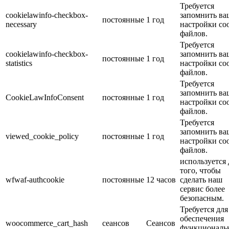
Требуется
cookielawinfo-checkbox-
запомнить ва
постоянные
1 год
necessary
настройки coo
файлов.
Требуется
cookielawinfo-checkbox-
запомнить ва
постоянные
1 год
statistics
настройки coo
файлов.
Требуется
запомнить ва
CookieLawInfoConsent
постоянные
1 год
настройки coo
файлов.
Требуется
запомнить ва
viewed_cookie_policy
постоянные
1 год
настройки coo
файлов.
используется 
того, чтобы
wfwaf-authcookie
постоянные
12 часов
сделать наш
сервис более
безопасным.
Требуется для
обеспечения
woocommerce_cart_hash
сеансов
Cеансов
функциональ