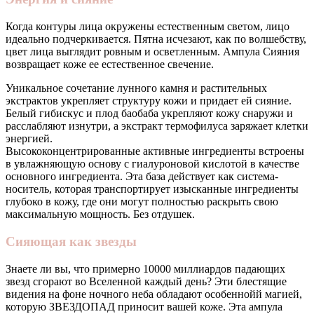
Когда контуры лица окружены естественным светом, лицо
идеально подчеркивается. Пятна исчезают, как по волшебству,
цвет лица выглядит ровным и осветленным. Ампула Сияния
возвращает коже ее естественное свечение.
Уникальное сочетание лунного камня и растительных
экстрактов укрепляет структуру кожи и придает ей сияние.
Белый гибискус и плод баобаба укрепляют кожу снаружи и
расслабляют изнутри, а экстракт термофилуса заряжает клетки
энергией.
Высококонцентрированные активные ингредиенты встроены
в увлажняющую основу с гиалуроновой кислотой в качестве
основного ингредиента. Эта база действует как система-
носитель, которая транспортирует изысканные ингредиенты
глубоко в кожу, где они могут полностью раскрыть свою
максимальную мощность. Без отдушек.
Сияющая как звезды
Знаете ли вы, что примерно 10000 миллиардов падающих
звезд сгорают во Вселенной каждый день? Эти блестящие
видения на фоне ночного неба обладают особеннойй магией,
которую ЗВЕЗДОПАД приносит вашей коже. Эта ампула