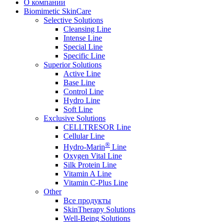
О компании
Biomimetic SkinCare
Selective Solutions
Cleansing Line
Intense Line
Special Line
Specific Line
Superior Solutions
Active Line
Base Line
Control Line
Hydro Line
Soft Line
Exclusive Solutions
CELLTRESOR Line
Cellular Line
®
Hydro-Marin
Line
Oxygen Vital Line
Silk Protein Line
Vitamin A Line
Vitamin C-Plus Line
Other
Все продукты
SkinTherapy Solutions
Well-Being Solutions