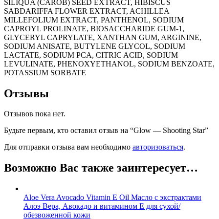
SILIQUA (CAROB) SEED EXTRACT, HIBISCUS
SABDARIFFA FLOWER EXTRACT, ACHILLEA
MILLEFOLIUM EXTRACT, PANTHENOL, SODIUM
CAPROYL PROLINATE, BIOSACCHARIDE GUM-1,
GLYCERYL CAPRYLATE, XANTHAN GUM, ARGININE,
SODIUM ANISATE, BUTYLENE GLYCOL, SODIUM
LACTATE, SODIUM PCA, CITRIC ACID, SODIUM
LEVULINATE, PHENOXYETHANOL, SODIUM BENZOATE,
POTASSIUM SORBATE
Отзывы
Отзывов пока нет.
Будьте первым, кто оставил отзыв на “Glow — Shooting Star”
Для отправки отзыва вам необходимо
авторизоваться
.
Возможно Вас также заинтересует…
Aloe Vera Avocado Vitamin E Oil
Масло с экстрактами
Алоэ Вера, Авокадо и витамином Е для сухой/
обезвоженной кожи