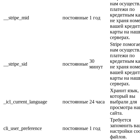
нам осуществ
платежи по
кредитным ка
__stripe_mid
постоянные
1 год
не храня ном
вашей кредит
карты на наш
серверах.
Stripe помога
нам осуществ
платежи по
30
кредитным ка
__stripe_sid
постоянные
минут
не храня ном
вашей кредит
карты на наш
серверах.
Хранит язык,
который вы
_icl_current_language
постоянные
24 часа
выбрали для
просмотра на
сайта.
Требуется
запомнить ва
cli_user_preference
постоянные
1 год
настройки coo
файлов.