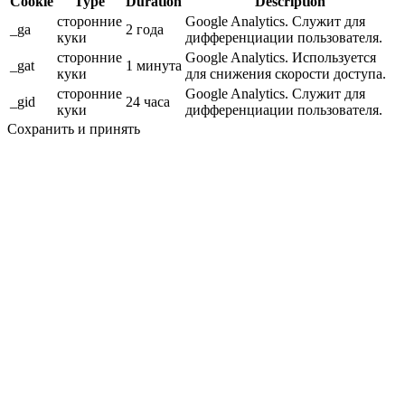
Cookie
Type
Duration
Description
сторонние
Google Analytics. Служит для
_ga
2 года
куки
дифференциации пользователя.
сторонние
Google Analytics. Используется
_gat
1 минута
куки
для снижения скорости доступа.
сторонние
Google Analytics. Служит для
_gid
24 часа
куки
дифференциации пользователя.
Сохранить и принять