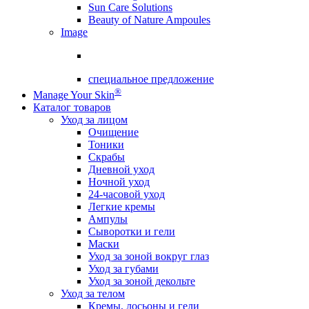
Sun Care Solutions
Beauty of Nature Ampoules
Image
специальное предложение
®
Manage Your Skin
Каталог товаров
Уход за лицом
Очищение
Тоники
Скрабы
Дневной уход
Ночной уход
24-часовой уход
Легкие кремы
Ампулы
Сыворотки и гели
Маски
Уход за зоной вокруг глаз
Уход за губами
Уход за зоной декольте
Уход за телом
Кремы, лосьоны и гели