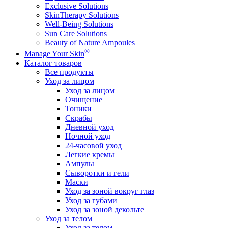
Exclusive Solutions
SkinTherapy Solutions
Well-Being Solutions
Sun Care Solutions
Beauty of Nature Ampoules
®
Manage Your Skin
Каталог товаров
Все продукты
Уход за лицом
Уход за лицом
Очищение
Тоники
Скрабы
Дневной уход
Ночной уход
24-часовой уход
Легкие кремы
Ампулы
Сыворотки и гели
Маски
Уход за зоной вокруг глаз
Уход за губами
Уход за зоной декольте
Уход за телом
Уход за телом