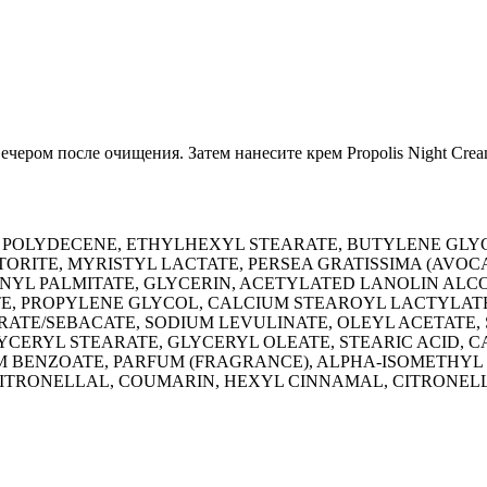
ечером после очищения. Затем нанесите крем Propolis Night Crea
D POLYDECENE, ETHYLHEXYL STEARATE, BUTYLENE GLY
ORITE, MYRISTYL LACTATE, PERSEA GRATISSIMA (AVO
TINYL PALMITATE, GLYCERIN, ACETYLATED LANOLIN ALC
TE, PROPYLENE GLYCOL, CALCIUM STEAROYL LACTYLATE
ATE/SEBACATE, SODIUM LEVULINATE, OLEYL ACETATE,
YCERYL STEARATE, GLYCERYL OLEATE, STEARIC ACID, CA
 BENZOATE, PARFUM (FRAGRANCE), ALPHA-ISOMETHYL
ITRONELLAL, COUMARIN, HEXYL CINNAMAL, CITRONEL