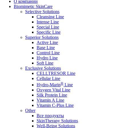
О компании
Biomimetic SkinCare
Selective Solutions
Cleansing Line
Intense Line
Special Line
Specific Line
Superior Solutions
Active Line
Base Line
Control Line
Hydro Line
Soft Line
Exclusive Solutions
CELLTRESOR Line
Cellular Line
®
Hydro-Marin
Line
Oxygen Vital Line
Silk Protein Line
Vitamin A Line
Vitamin C-Plus Line
Other
Все продукты
SkinTherapy Solutions
Well-Being Solutions