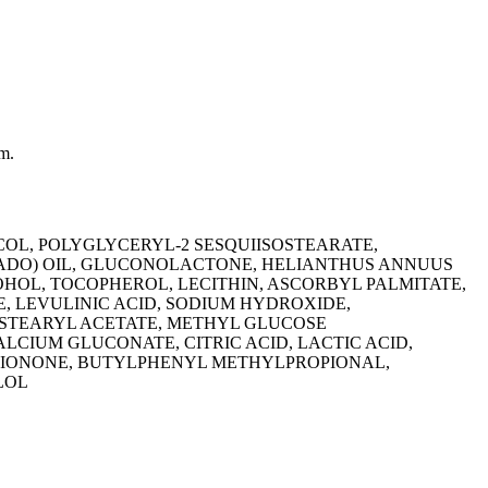
m.
COL, POLYGLYCERYL-2 SESQUIISOSTEARATE,
CADO) OIL, GLUCONOLACTONE, HELIANTHUS ANNUUS
OHOL, TOCOPHEROL, LECITHIN, ASCORBYL PALMITATE,
, LEVULINIC ACID, SODIUM HYDROXIDE,
 STEARYL ACETATE, METHYL GLUCOSE
LCIUM GLUCONATE, CITRIC ACID, LACTIC ACID,
 IONONE, BUTYLPHENYL METHYLPROPIONAL,
LOL