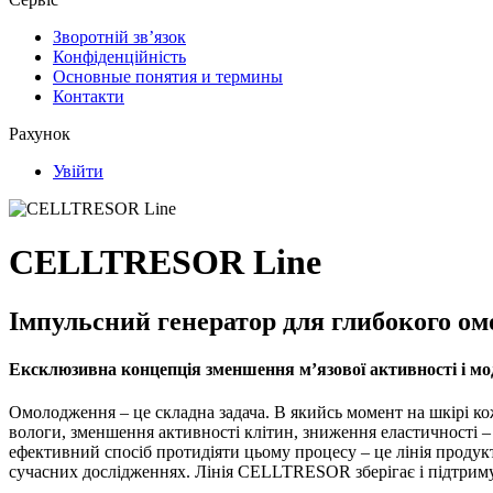
Зворотній зв’язок
Конфіденційність
Основные понятия и термины
Контакти
Рахунок
Увійти
CELLTRESOR Line
Імпульсний генератор для глибокого о
Ексклюзивна концепція зменшення м’язової активності і м
Омолодження – це складна задача. В якийсь момент на шкірі к
вологи, зменшення активності клітин, зниження еластичності –
ефективний спосіб протидіяти цьому процесу – це лінія проду
сучасних дослідженнях. Лінія CELLTRESOR зберігає і підтриму