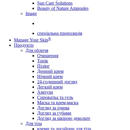
Sun Care Solutions
Beauty of Nature Ampoules
Image
спеціальна пропозиція
®
Manage Your Skin
Продукти
Для обличя
Очищення
Тонік
Пілінг
Денний крем
Нічний крем
24-годинний догляд
Легкий крем
Ампули
Сироватка та гель
Маска та крем-маска
Догляд за очима
Догляд за губами
Догляд за шкірою декольте
Для тіла
креми та лосьйони для тіла