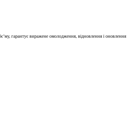
бє’му, гарантує виражене омолодження, відновлення і оновлення