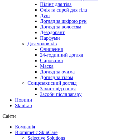
Пілінг для тіла
Олія та спрей для тіла
Душ
Догляд за шкірою рук
Догляд за волоссям
Дезодорант
Парфуми
Для чоловіків
Очищення
24-годинний догляд
Сироватка
Маска
Догляд за очима
Догляд за тілом
Сонцезахисний догляд
Захист від сонця
Засоби після загару
Новини
SkinLab
Сайти
Компанія
Biomimetic SkinCare
Selective Solutions