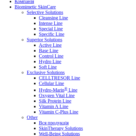
Компанія
Biomimetic SkinCare
Selective Solutions
Cleansing Line
Intense Line
Special Line
Specific Line
Superior Solutions
Active Line
Base Line
Control Line
Hydro Line
Soft Line
Exclusive Solutions
CELLTRESOR Line
Cellular Line
®
Hydro-Marin
Line
Oxygen Vital Line
Silk Protein Line
Vitamin A Line
Vitamin C-Plus Line
Other
Вся продукція
SkinTherapy Solutions
Well-Being Solutions