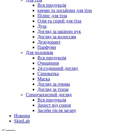
Вся продукція
креми та лосьйони для тіла
Пілінг для тіла
Олія та спрей для тіла
Душ
Догляд за шкірою рук
Догляд за волоссям
Дезодорант
Парфуми
Для чоловіків
Вся продукція
Очищення
24-годинний догляд
Сироватка
Маска
Догляд за очима
Догляд за тілом
Сонцезахисний догляд
Вся продукція
Захист від сонця
Засоби після загару
Новини
SkinLab
Сервіс