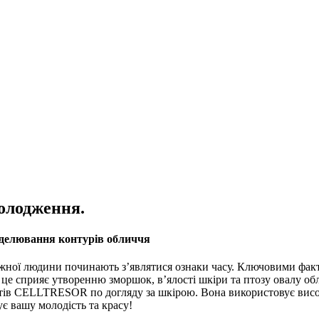
молодження.
оделювання контурів обличчя
ожної людини починають з’являтися ознаки часу. Ключовими факт
 це сприяє утворенню зморшок, в’ялості шкіри та птозу овалу об
ктів CELLTRESOR по догляду за шкірою. Вона використовує висок
є вашу молодість та красу!