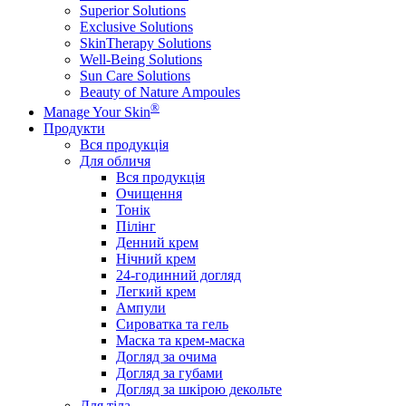
Superior Solutions
Exclusive Solutions
SkinTherapy Solutions
Well-Being Solutions
Sun Care Solutions
Beauty of Nature Ampoules
®
Manage Your Skin
Продукти
Вся продукція
Для обличя
Вся продукція
Очищення
Тонік
Пілінг
Денний крем
Нічний крем
24-годинний догляд
Легкий крем
Ампули
Сироватка та гель
Маска та крем-маска
Догляд за очима
Догляд за губами
Догляд за шкірою декольте
Для тіла