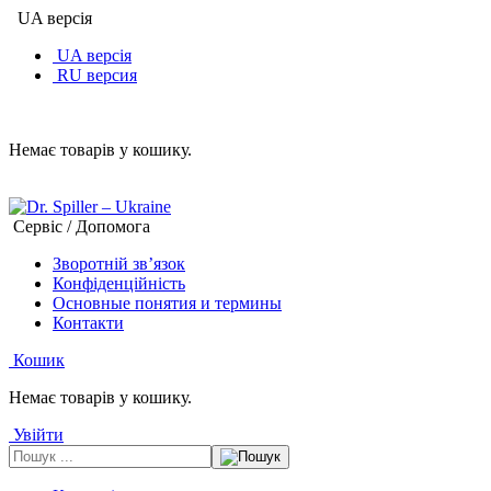
UA версія
UA версія
RU версия
Немає товарів у кошику.
Сервіс / Допомога
Зворотній зв’язок
Конфіденційність
Основные понятия и термины
Контакти
Кошик
Немає товарів у кошику.
Увійти