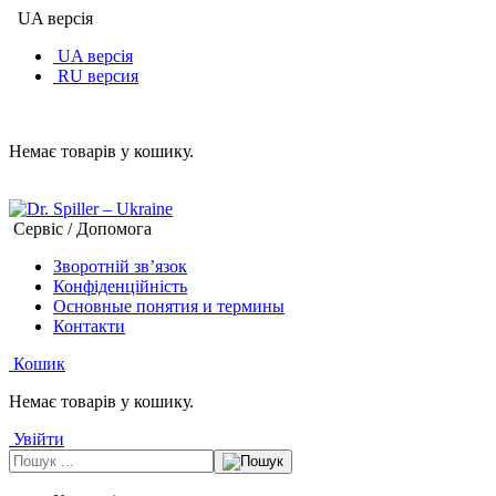
UA версія
UA версія
RU версия
Немає товарів у кошику.
Сервіс / Допомога
Зворотній зв’язок
Конфіденційність
Основные понятия и термины
Контакти
Кошик
Немає товарів у кошику.
Увійти