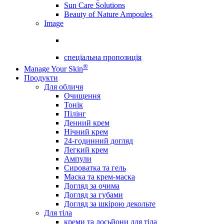
Sun Care Solutions
Beauty of Nature Ampoules
Image
спеціальна пропозиція
®
Manage Your Skin
Продукти
Для обличя
Очищення
Тонік
Пілінг
Денний крем
Нічний крем
24-годинний догляд
Легкий крем
Ампули
Сироватка та гель
Маска та крем-маска
Догляд за очима
Догляд за губами
Догляд за шкірою декольте
Для тіла
креми та лосьйони для тіла