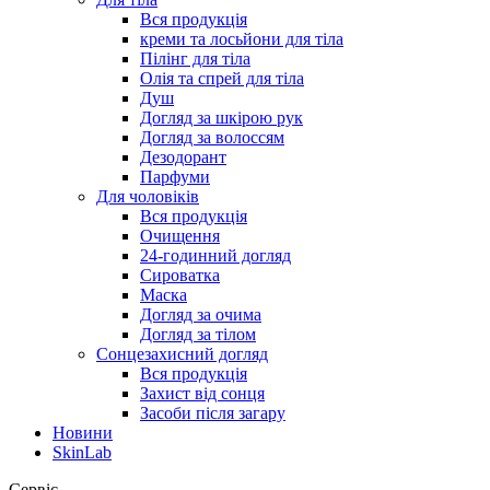
Вся продукція
креми та лосьйони для тіла
Пілінг для тіла
Олія та спрей для тіла
Душ
Догляд за шкірою рук
Догляд за волоссям
Дезодорант
Парфуми
Для чоловіків
Вся продукція
Очищення
24-годинний догляд
Сироватка
Маска
Догляд за очима
Догляд за тілом
Сонцезахисний догляд
Вся продукція
Захист від сонця
Засоби після загару
Новини
SkinLab
Сервіс