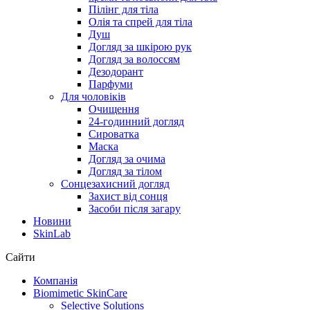
Пілінг для тіла
Олія та спрей для тіла
Душ
Догляд за шкірою рук
Догляд за волоссям
Дезодорант
Парфуми
Для чоловіків
Очищення
24-годинний догляд
Сироватка
Маска
Догляд за очима
Догляд за тілом
Сонцезахисний догляд
Захист від сонця
Засоби після загару
Новини
SkinLab
Сайти
Компанія
Biomimetic SkinCare
Selective Solutions