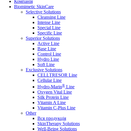
Компанія
Biomimetic SkinCare
Selective Solutions
Cleansing Line
Intense Line
Special Line
Specific Line
Superior Solutions
Active Line
Base Line
Control Line
Hydro Line
Soft Line
Exclusive Solutions
CELLTRESOR Line
Cellular Line
®
Hydro-Marin
Line
Oxygen Vital Line
Silk Protein Line
Vitamin A Line
Vitamin C-Plus Line
Other
Вся продукція
SkinTherapy Solutions
Well-Being Solutions