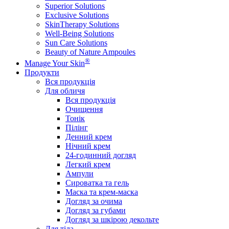
Superior Solutions
Exclusive Solutions
SkinTherapy Solutions
Well-Being Solutions
Sun Care Solutions
Beauty of Nature Ampoules
®
Manage Your Skin
Продукти
Вся продукція
Для обличя
Вся продукція
Очищення
Тонік
Пілінг
Денний крем
Нічний крем
24-годинний догляд
Легкий крем
Ампули
Сироватка та гель
Маска та крем-маска
Догляд за очима
Догляд за губами
Догляд за шкірою декольте
Для тіла