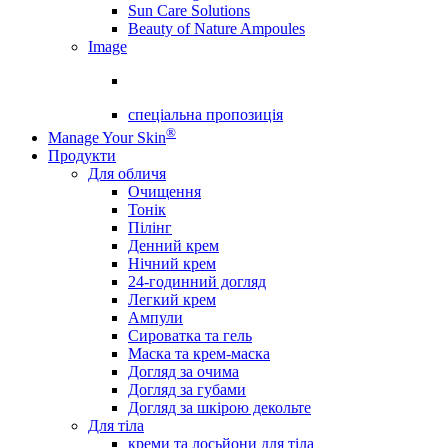
Sun Care Solutions
Beauty of Nature Ampoules
Image
спеціальна пропозиція
®
Manage Your Skin
Продукти
Для обличя
Очищення
Тонік
Пілінг
Денний крем
Нічний крем
24-годинний догляд
Легкий крем
Ампули
Сироватка та гель
Маска та крем-маска
Догляд за очима
Догляд за губами
Догляд за шкірою декольте
Для тіла
креми та лосьйони для тіла