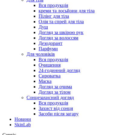
Вся продукція
креми та лосьйони для тіла
Пілінг для тіла
Олія та спрей для тіла
Душ
Догляд за шкірою рук
Догляд за волоссям
Дезодорант
Парфуми
Для чоловіків
Вся продукція
Очищення
24-годинний догляд
Сироватка
Маска
Догляд за очима
Догляд за тілом
Сонцезахисний догляд
Вся продукція
Захист від сонця
Засоби після загару
Новини
SkinLab
Сервіс