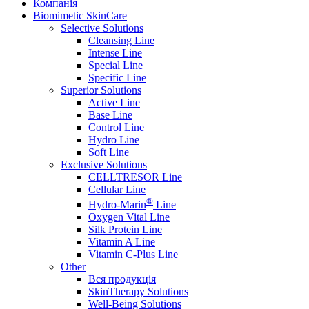
Компанія
Biomimetic SkinCare
Selective Solutions
Cleansing Line
Intense Line
Special Line
Specific Line
Superior Solutions
Active Line
Base Line
Control Line
Hydro Line
Soft Line
Exclusive Solutions
CELLTRESOR Line
Cellular Line
®
Hydro-Marin
Line
Oxygen Vital Line
Silk Protein Line
Vitamin A Line
Vitamin C-Plus Line
Other
Вся продукція
SkinTherapy Solutions
Well-Being Solutions