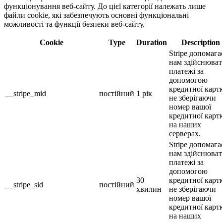
функціонування веб-сайту. До цієї категорії належать лише
файли cookie, які забезпечують основні функціональні
можливості та функції безпеки веб-сайту.
Cookie
Type
Duration
Description
Stripe допомага
нам здійснюва
платежі за
допомогою
кредитної карт
__stripe_mid
постійний
1 рік
не зберігаючи
номер вашої
кредитної карт
на наших
серверах.
Stripe допомага
нам здійснюва
платежі за
допомогою
30
кредитної карт
__stripe_sid
постійний
хвилин
не зберігаючи
номер вашої
кредитної карт
на наших