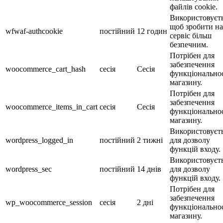
файлів cookie.
Використовуєть
щоб зробити н
wfwaf-authcookie
постійний
12 годин
сервіс більш
безпечним.
Потрібен для
забезпечення
woocommerce_cart_hash
сесія
Сесія
функціональнос
магазину.
Потрібен для
забезпечення
woocommerce_items_in_cart
сесія
Сесія
функціональнос
магазину.
Використовуєт
wordpress_logged_in
постійний
2 тижні
для дозволу
функцій входу.
Використовуєт
wordpress_sec
постійний
14 днів
для дозволу
функцій входу.
Потрібен для
забезпечення
wp_woocommerce_session
сесія
2 дні
функціональнос
магазину.