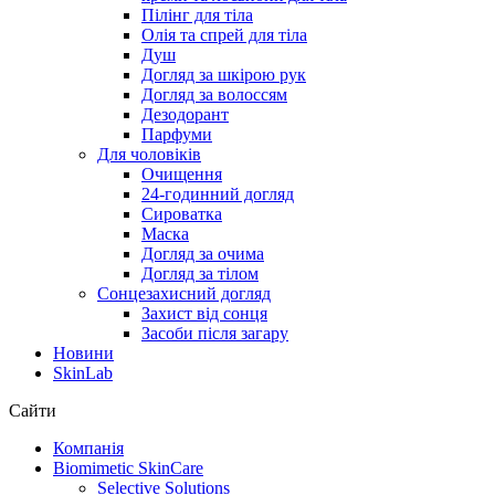
Пілінг для тіла
Олія та спрей для тіла
Душ
Догляд за шкірою рук
Догляд за волоссям
Дезодорант
Парфуми
Для чоловіків
Очищення
24-годинний догляд
Сироватка
Маска
Догляд за очима
Догляд за тілом
Сонцезахисний догляд
Захист від сонця
Засоби після загару
Новини
SkinLab
Сайти
Компанія
Biomimetic SkinCare
Selective Solutions