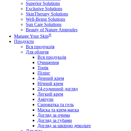
Superior Solutions
Exclusive Solutions
SkinTherapy Solutions
Well-Being Solutions
Sun Care Solutions
Beauty of Nature Ampoules
®
Manage Your Skin
Продукти
Вся продукція
Для обличя
Вся продукція
Очищення
Тонік
Пілінг
Денний крем
Нічний крем
24-годинний догляд
Легкий крем
Ампули
Сироватка та гель
Маска та крем-маска
Догляд за очима
Догляд за губами
Догляд за шкірою декольте
Для тіла