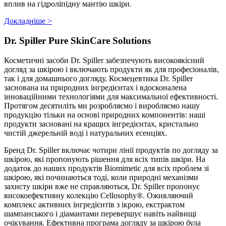
вплив на гідроліпідну мантію шкіри.
Докладніше >
Dr. Spiller Pure SkinCare Solutions
Косметичні засоби Dr. Spiller забезпечують високоякісний
догляд за шкірою і включають продукти як для професіоналів,
так і для домашнього догляду. Космецевтика Dr. Spiller
заснована на природних інгредієнтах і вдосконалена
інноваційними технологіями для максимальної ефективності.
Протягом десятиліть ми розробляємо і виробляємо нашу
продукцію тільки на основі природних компонентів: наші
продукти засновані на кращих інгредієнтах, кристально
чистій джерельній воді і натуральних есенціях.
Бренд Dr. Spiller включає чотири лінії продуктів по догляду за
шкірою, які пропонують рішення для всіх типів шкіри. На
додаток до наших продуктів Biomimetic для всіх проблем зі
шкірою, які починаються тоді, коли природні механізми
захисту шкіри вже не справляються, Dr. Spiller пропонує
високоефективну колекцію Cellosophy®. Оживляючий
комплекс активних інгредієнтів з ікрою, екстрактом
шампанського і діамантами перевершує навіть найвищі
очікування. Ефективна програма догляду за шкірою була