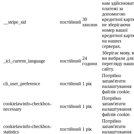
нам здійснюва
платежі за
допомогою
30
кредитної карт
__stripe_sid
постійний
хвилин
не зберігаючи
номер вашої
кредитної карт
на наших
серверах.
Зберігає мову, 
24
ви вибрали для
_icl_current_language
постійний
години
перегляду наш
сайту.
Потрібно
запам'ятати
cli_user_preference
постійний
1 рік
налаштування
файлів cookie.
Потрібно
cookielawinfo-checkbox-
запам'ятати
постійний
1 рік
necessary
налаштування
файлів cookie.
Потрібно
cookielawinfo-checkbox-
запам'ятати
постійний
1 рік
statistics
налаштування