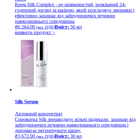
Крем Silk Complex - це шовковистий, розкішний 24-
годинний догляд за шкірою, який розгладжує зморшки і
ефективно захищає від забруднюючих речовин
навколишнього середовища
₴
6,264.00
Вміст:
50 мл
(вкл. ПДВ)
виявити продукт >
Silk Serum
Активний концентрат
Сироватка Silk знешкоджує вільні радикали, захищає від
забруднюючих речовин навколишнього середовища і
допомагає регенерувати шкіру.
₴
3,672.00
Вміст:
30 мл
(вкл. ПДВ)