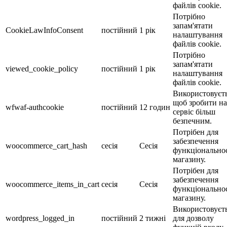
файлів cookie.
Потрібно
запам'ятати
CookieLawInfoConsent
постійний
1 рік
налаштування
файлів cookie.
Потрібно
запам'ятати
viewed_cookie_policy
постійний
1 рік
налаштування
файлів cookie.
Використовуєть
щоб зробити н
wfwaf-authcookie
постійний
12 годин
сервіс більш
безпечним.
Потрібен для
забезпечення
woocommerce_cart_hash
сесія
Сесія
функціональнос
магазину.
Потрібен для
забезпечення
woocommerce_items_in_cart
сесія
Сесія
функціональнос
магазину.
Використовуєт
wordpress_logged_in
постійний
2 тижні
для дозволу