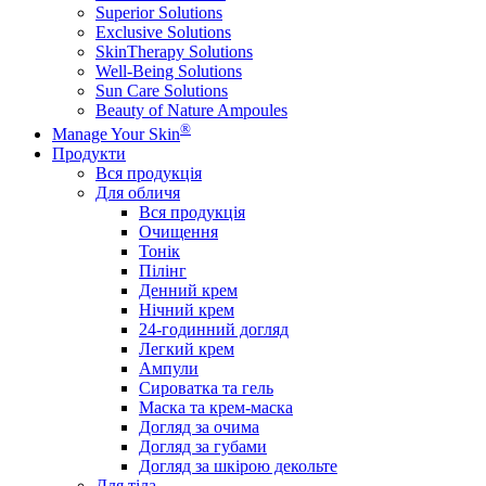
Superior Solutions
Exclusive Solutions
SkinTherapy Solutions
Well-Being Solutions
Sun Care Solutions
Beauty of Nature Ampoules
®
Manage Your Skin
Продукти
Вся продукція
Для обличя
Вся продукція
Очищення
Тонік
Пілінг
Денний крем
Нічний крем
24-годинний догляд
Легкий крем
Ампули
Сироватка та гель
Маска та крем-маска
Догляд за очима
Догляд за губами
Догляд за шкірою декольте
Для тіла