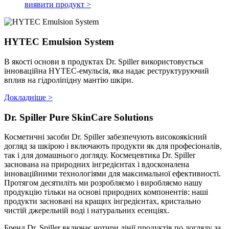
виявити продукт >
HYTEC Emulsion System
В якості основи в продуктах Dr. Spiller використовується
інноваційна HYTEC-емульсія, яка надає реструктуруючий
вплив на гідроліпідну мантію шкіри.
Докладніше >
Dr. Spiller Pure SkinCare Solutions
Косметичні засоби Dr. Spiller забезпечують високоякісний
догляд за шкірою і включають продукти як для професіоналів,
так і для домашнього догляду. Космецевтика Dr. Spiller
заснована на природних інгредієнтах і вдосконалена
інноваційними технологіями для максимальної ефективності.
Протягом десятиліть ми розробляємо і виробляємо нашу
продукцію тільки на основі природних компонентів: наші
продукти засновані на кращих інгредієнтах, кристально
чистій джерельній воді і натуральних есенціях.
Бренд Dr. Spiller включає чотири лінії продуктів по догляду за