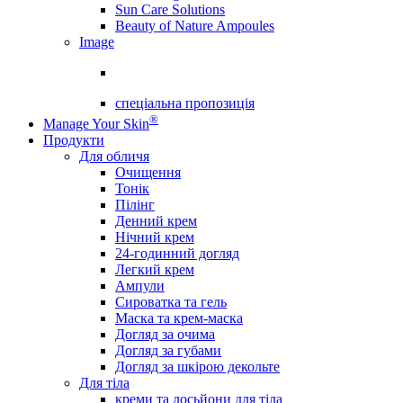
Sun Care Solutions
Beauty of Nature Ampoules
Image
спеціальна пропозиція
®
Manage Your Skin
Продукти
Для обличя
Очищення
Тонік
Пілінг
Денний крем
Нічний крем
24-годинний догляд
Легкий крем
Ампули
Сироватка та гель
Маска та крем-маска
Догляд за очима
Догляд за губами
Догляд за шкірою декольте
Для тіла
креми та лосьйони для тіла