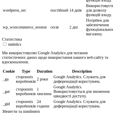
функцій входу.
Використовуєт
wordpress_sec
постійний
14 днів
для дозволу
функцій входу.
Потрібен для
забезпечення
wp_woocommerce_session
сесія
2 дні
функціональнос
магазину.
Статистика
statistics
Ми використовуємо Google Analytics для читання
статистичних даних щодо використання нашого веб-сайту та
вдосконалення.
Cookie
Type
Duration
Description
сторонніх
Google Analytics. Служить для
_ga
2 роки
виробників
диференціації користувача.
Google Analytics.
сторонніх
1
_gat
Використовується для зниження
виробників
хвилина
швидкості доступу.
сторонніх
24
Google Analytics. Служить для
_gid
виробників
години
диференціації користувача.
Зберегти та прийняти