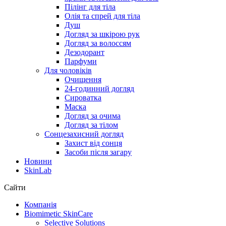
Пілінг для тіла
Олія та спрей для тіла
Душ
Догляд за шкірою рук
Догляд за волоссям
Дезодорант
Парфуми
Для чоловіків
Очищення
24-годинний догляд
Сироватка
Маска
Догляд за очима
Догляд за тілом
Сонцезахисний догляд
Захист від сонця
Засоби після загару
Новини
SkinLab
Сайти
Компанія
Biomimetic SkinCare
Selective Solutions