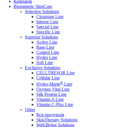
Компанія
Biomimetic SkinCare
Selective Solutions
Cleansing Line
Intense Line
Special Line
Specific Line
Superior Solutions
Active Line
Base Line
Control Line
Hydro Line
Soft Line
Exclusive Solutions
CELLTRESOR Line
Cellular Line
®
Hydro-Marin
Line
Oxygen Vital Line
Silk Protein Line
Vitamin A Line
Vitamin C-Plus Line
Other
Вся продукція
SkinTherapy Solutions
Well-Being Solutions