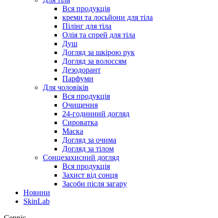
Вся продукція
креми та лосьйони для тіла
Пілінг для тіла
Олія та спрей для тіла
Душ
Догляд за шкірою рук
Догляд за волоссям
Дезодорант
Парфуми
Для чоловіків
Вся продукція
Очищення
24-годинний догляд
Сироватка
Маска
Догляд за очима
Догляд за тілом
Сонцезахисний догляд
Вся продукція
Захист від сонця
Засоби після загару
Новини
SkinLab
Сервіс