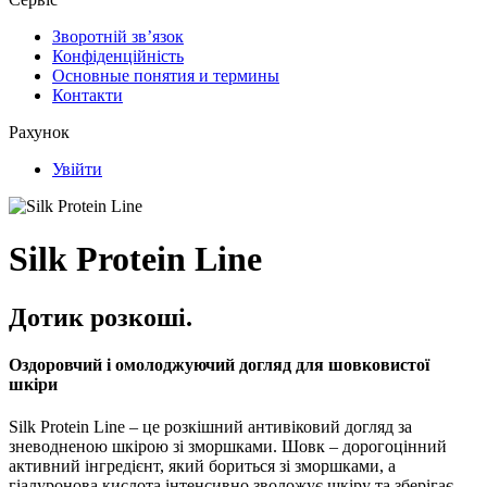
Зворотній зв’язок
Конфіденційність
Основные понятия и термины
Контакти
Рахунок
Увійти
Silk Protein Line
Дотик розкоші.
Оздоровчий і омолоджуючий догляд для шовковистої
шкіри
Silk Protein Line – це розкішний антивіковий догляд за
зневодненою шкірою зі зморшками. Шовк – дорогоцінний
активний інгредієнт, який бориться зі зморшками, а
гіалуронова кислота інтенсивно зволожує шкіру та зберігає