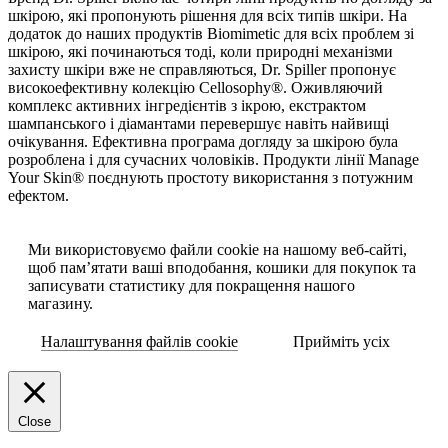
шкірою, які пропонують рішення для всіх типів шкіри. На
додаток до наших продуктів Biomimetic для всіх проблем зі
шкірою, які починаються тоді, коли природні механізми
захисту шкіри вже не справляються, Dr. Spiller пропонує
високоефективну колекцію Cellosophy®. Оживляючий
комплекс активних інгредієнтів з ікрою, екстрактом
шампанського і діамантами перевершує навіть найвищі
очікування. Ефективна програма догляду за шкірою була
розроблена і для сучасних чоловіків. Продукти лінії Manage
Your Skin® поєднують простоту використання з потужним
ефектом.
Ми використовуємо файли cookie на нашому веб-сайті,
щоб пам’ятати ваші вподобання, кошики для покупок та
записувати статистику для покращення нашого
магазину.
Налаштування файлів cookie
Прийміть усіх
Close