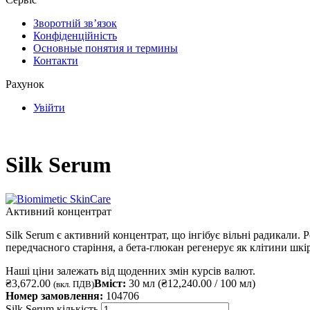
Зворотній зв’язок
Конфіденційність
Основные понятия и термины
Контакти
Рахунок
Увійти
Silk Serum
Активний концентрат
Silk Serum є активний концентрат, що інгібує вільні радикали.
передчасного старіння, а бета-глюкан регенерує як клітини шкір
Наші ціни залежать від щоденних змін курсів валют.
₴
3,672.00
Вміст:
30 мл (
₴
12,240.00
/ 100 мл)
(вкл. ПДВ)
Номер замовлення:
104706
Silk Serum кількість