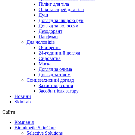
Пілінг для тіла
Олія та спрей для тіла
Душ
Догляд за шкірою рук
Догляд за волоссям
Дезодорант
Парфуми
Для чоловіків
Очищення
24-годинний догляд
Сироватка
Маска
Догляд за очима
Догляд за тілом
Сонцезахисний догляд
Захист від сонця
Засоби після загару
Новини
SkinLab
Сайти
Компанія
Biomimetic SkinCare
Selective Solutions