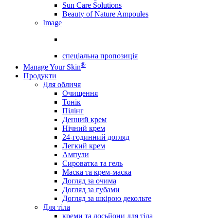
Sun Care Solutions
Beauty of Nature Ampoules
Image
спеціальна пропозиція
®
Manage Your Skin
Продукти
Для обличя
Очищення
Тонік
Пілінг
Денний крем
Нічний крем
24-годинний догляд
Легкий крем
Ампули
Сироватка та гель
Маска та крем-маска
Догляд за очима
Догляд за губами
Догляд за шкірою декольте
Для тіла
креми та лосьйони для тіла