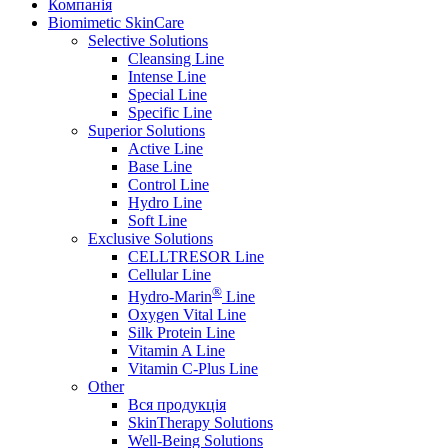
Компанія
Biomimetic SkinCare
Selective Solutions
Cleansing Line
Intense Line
Special Line
Specific Line
Superior Solutions
Active Line
Base Line
Control Line
Hydro Line
Soft Line
Exclusive Solutions
CELLTRESOR Line
Cellular Line
®
Hydro-Marin
Line
Oxygen Vital Line
Silk Protein Line
Vitamin A Line
Vitamin C-Plus Line
Other
Вся продукція
SkinTherapy Solutions
Well-Being Solutions