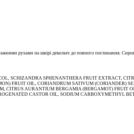
асажними рухами на шкірі декольте до повного поглинання. Сиро
LYCOL, SCHIZANDRA SPHENANTHERA FRUIT EXTRACT, CIT
ON) FRUIT OIL, CORIANDRUM SATIVUM (CORIANDER) SEE
M, CITRUS AURANTIUM BERGAMIA (BERGAMOT) FRUIT OI
YDROGENATED CASTOR OIL, SODIUM CARBOXYMETHYL BET