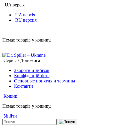
UA версія
UA версія
RU версия
Немає товарів у кошику.
Сервіс / Допомога
Зворотній зв’язок
Конфіденційність
Основные понятия и термины
Контакти
Кошик
Немає товарів у кошику.
Увійти