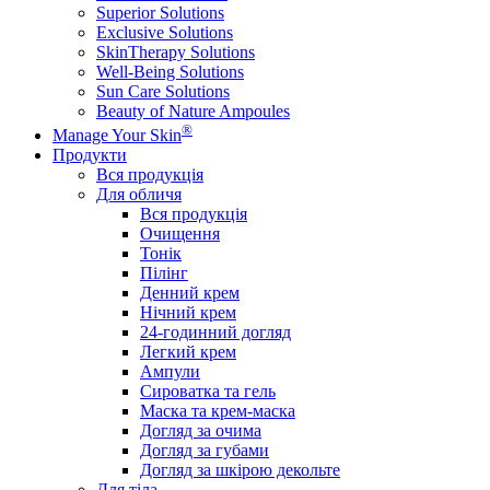
Superior Solutions
Exclusive Solutions
SkinTherapy Solutions
Well-Being Solutions
Sun Care Solutions
Beauty of Nature Ampoules
®
Manage Your Skin
Продукти
Вся продукція
Для обличя
Вся продукція
Очищення
Тонік
Пілінг
Денний крем
Нічний крем
24-годинний догляд
Легкий крем
Ампули
Сироватка та гель
Маска та крем-маска
Догляд за очима
Догляд за губами
Догляд за шкірою декольте
Для тіла