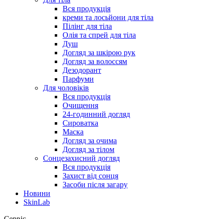
Вся продукція
креми та лосьйони для тіла
Пілінг для тіла
Олія та спрей для тіла
Душ
Догляд за шкірою рук
Догляд за волоссям
Дезодорант
Парфуми
Для чоловіків
Вся продукція
Очищення
24-годинний догляд
Сироватка
Маска
Догляд за очима
Догляд за тілом
Сонцезахисний догляд
Вся продукція
Захист від сонця
Засоби після загару
Новини
SkinLab
Сервіс