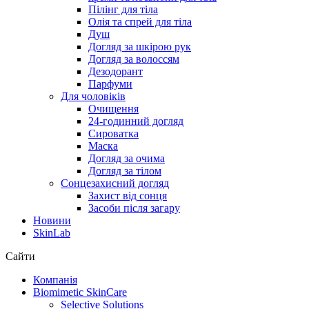
Пілінг для тіла
Олія та спрей для тіла
Душ
Догляд за шкірою рук
Догляд за волоссям
Дезодорант
Парфуми
Для чоловіків
Очищення
24-годинний догляд
Сироватка
Маска
Догляд за очима
Догляд за тілом
Сонцезахисний догляд
Захист від сонця
Засоби після загару
Новини
SkinLab
Сайти
Компанія
Biomimetic SkinCare
Selective Solutions