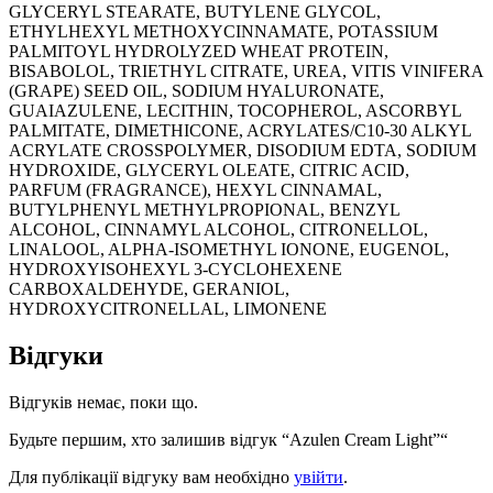
GLYCERYL STEARATE, BUTYLENE GLYCOL,
ETHYLHEXYL METHOXYCINNAMATE, POTASSIUM
PALMITOYL HYDROLYZED WHEAT PROTEIN,
BISABOLOL, TRIETHYL CITRATE, UREA, VITIS VINIFERA
(GRAPE) SEED OIL, SODIUM HYALURONATE,
GUAIAZULENE, LECITHIN, TOCOPHEROL, ASCORBYL
PALMITATE, DIMETHICONE, ACRYLATES/C10-30 ALKYL
ACRYLATE CROSSPOLYMER, DISODIUM EDTA, SODIUM
HYDROXIDE, GLYCERYL OLEATE, CITRIC ACID,
PARFUM (FRAGRANCE), HEXYL CINNAMAL,
BUTYLPHENYL METHYLPROPIONAL, BENZYL
ALCOHOL, CINNAMYL ALCOHOL, CITRONELLOL,
LINALOOL, ALPHA-ISOMETHYL IONONE, EUGENOL,
HYDROXYISOHEXYL 3-CYCLOHEXENE
CARBOXALDEHYDE, GERANIOL,
HYDROXYCITRONELLAL, LIMONENE
Відгуки
Відгуків немає, поки що.
Будьте першим, хто залишив відгук “Azulen Cream Light”“
Для публікації відгуку вам необхідно
увійти
.