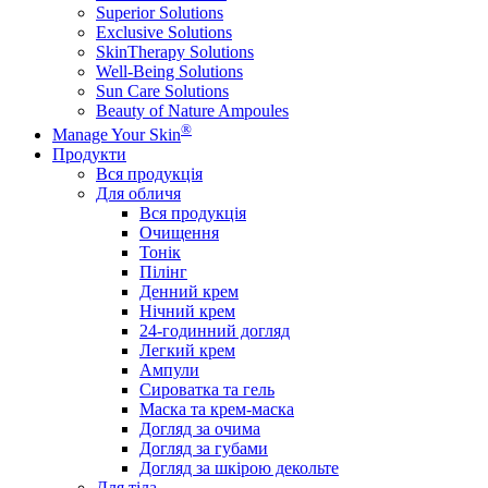
Superior Solutions
Exclusive Solutions
SkinTherapy Solutions
Well-Being Solutions
Sun Care Solutions
Beauty of Nature Ampoules
®
Manage Your Skin
Продукти
Вся продукція
Для обличя
Вся продукція
Очищення
Тонік
Пілінг
Денний крем
Нічний крем
24-годинний догляд
Легкий крем
Ампули
Сироватка та гель
Маска та крем-маска
Догляд за очима
Догляд за губами
Догляд за шкірою декольте
Для тіла