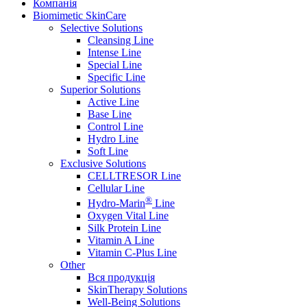
Компанія
Biomimetic SkinCare
Selective Solutions
Cleansing Line
Intense Line
Special Line
Specific Line
Superior Solutions
Active Line
Base Line
Control Line
Hydro Line
Soft Line
Exclusive Solutions
CELLTRESOR Line
Cellular Line
®
Hydro-Marin
Line
Oxygen Vital Line
Silk Protein Line
Vitamin A Line
Vitamin C-Plus Line
Other
Вся продукція
SkinTherapy Solutions
Well-Being Solutions