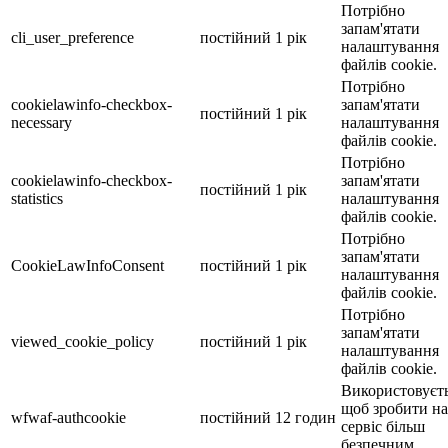
Потрібно
запам'ятати
cli_user_preference
постійний
1 рік
налаштування
файлів cookie.
Потрібно
cookielawinfo-checkbox-
запам'ятати
постійний
1 рік
necessary
налаштування
файлів cookie.
Потрібно
cookielawinfo-checkbox-
запам'ятати
постійний
1 рік
statistics
налаштування
файлів cookie.
Потрібно
запам'ятати
CookieLawInfoConsent
постійний
1 рік
налаштування
файлів cookie.
Потрібно
запам'ятати
viewed_cookie_policy
постійний
1 рік
налаштування
файлів cookie.
Використовуєть
щоб зробити н
wfwaf-authcookie
постійний
12 годин
сервіс більш
безпечним.