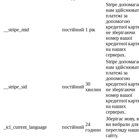
Stripe допомага
нам здійснюва
платежі за
допомогою
кредитної карт
__stripe_mid
постійний
1 рік
не зберігаючи
номер вашої
кредитної карт
на наших
серверах.
Stripe допомага
нам здійснюва
платежі за
допомогою
30
кредитної карт
__stripe_sid
постійний
хвилин
не зберігаючи
номер вашої
кредитної карт
на наших
серверах.
Зберігає мову, 
24
ви вибрали для
_icl_current_language
постійний
години
перегляду наш
сайту.