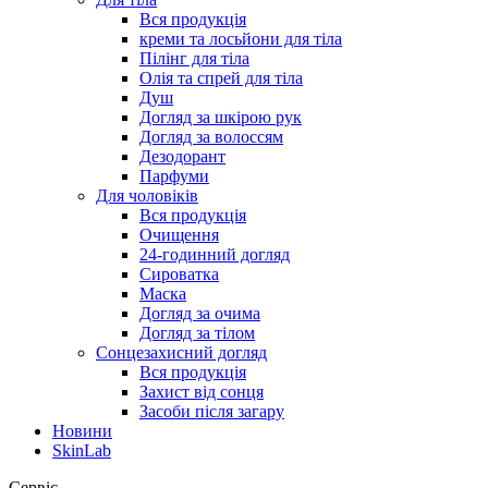
Вся продукція
креми та лосьйони для тіла
Пілінг для тіла
Олія та спрей для тіла
Душ
Догляд за шкірою рук
Догляд за волоссям
Дезодорант
Парфуми
Для чоловіків
Вся продукція
Очищення
24-годинний догляд
Сироватка
Маска
Догляд за очима
Догляд за тілом
Сонцезахисний догляд
Вся продукція
Захист від сонця
Засоби після загару
Новини
SkinLab
Сервіс