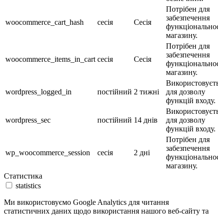
Потрібен для
забезпечення
woocommerce_cart_hash
сесія
Сесія
функціональнос
магазину.
Потрібен для
забезпечення
woocommerce_items_in_cart
сесія
Сесія
функціональнос
магазину.
Використовуєт
wordpress_logged_in
постійний
2 тижні
для дозволу
функцій входу.
Використовуєт
wordpress_sec
постійний
14 днів
для дозволу
функцій входу.
Потрібен для
забезпечення
wp_woocommerce_session
сесія
2 дні
функціональнос
магазину.
Статистика
statistics
Ми використовуємо Google Analytics для читання
статистичних даних щодо використання нашого веб-сайту та