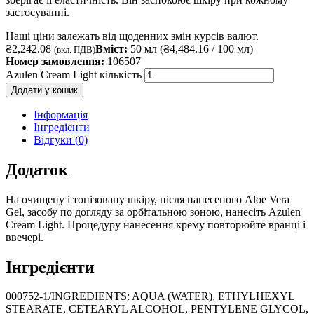
застосуванні.
Наші ціни залежать від щоденних змін курсів валют.
₴
2,242.08
Вміст:
50 мл (
₴
4,484.16
/ 100 мл)
(вкл. ПДВ)
Номер замовлення:
106507
Azulen Cream Light кількість
Додати у кошик
Інформація
Інгредієнти
Відгуки (0)
Додаток
На очищену і тонізовану шкіру, після нанесеного Aloe Vera
Gel, засобу по догляду за орбітальною зоною, нанесіть Azulen
Cream Light. Процедуру нанесення крему повторюйте вранці і
ввечері.
Інгредієнти
000752-1/INGREDIENTS: AQUA (WATER), ETHYLHEXYL
STEARATE, CETEARYL ALCOHOL, PENTYLENE GLYCOL,