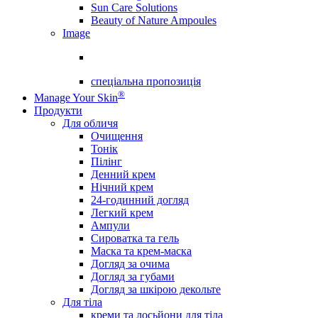
Sun Care Solutions
Beauty of Nature Ampoules
Image
спеціальна пропозиція
®
Manage Your Skin
Продукти
Для обличя
Очищення
Тонік
Пілінг
Денний крем
Нічний крем
24-годинний догляд
Легкий крем
Ампули
Сироватка та гель
Маска та крем-маска
Догляд за очима
Догляд за губами
Догляд за шкірою декольте
Для тіла
креми та лосьйони для тіла