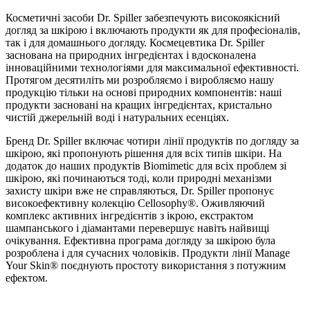
Косметичні засоби Dr. Spiller забезпечують високоякісний
догляд за шкірою і включають продукти як для професіоналів,
так і для домашнього догляду. Космецевтика Dr. Spiller
заснована на природних інгредієнтах і вдосконалена
інноваційними технологіями для максимальної ефективності.
Протягом десятиліть ми розробляємо і виробляємо нашу
продукцію тільки на основі природних компонентів: наші
продукти засновані на кращих інгредієнтах, кристально
чистій джерельній воді і натуральних есенціях.
Бренд Dr. Spiller включає чотири лінії продуктів по догляду за
шкірою, які пропонують рішення для всіх типів шкіри. На
додаток до наших продуктів Biomimetic для всіх проблем зі
шкірою, які починаються тоді, коли природні механізми
захисту шкіри вже не справляються, Dr. Spiller пропонує
високоефективну колекцію Cellosophy®. Оживляючий
комплекс активних інгредієнтів з ікрою, екстрактом
шампанського і діамантами перевершує навіть найвищі
очікування. Ефективна програма догляду за шкірою була
розроблена і для сучасних чоловіків. Продукти лінії Manage
Your Skin® поєднують простоту використання з потужним
ефектом.