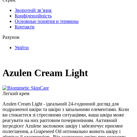
Зворотній зв’язок
Конфіденційність
Основные понятия и термины
Контакти
Рахунок
Увійти
Azulen Cream Light
Легкий крем
Azulen Cream Light - ідеальний 24-годинний догляд для
подразненої шкіри та шкіри з запальними елементами. Коли
ви стикаєтеся зі стресовими ситуаціями, ваша шкіра може
реагувати на них раптовим почервонінням. Активний
інгредієнт Azulene заспокоює шкіру і забезпечує приємне
полегшення, а Grapeseed Oil оптимально живить шкіру і
зберігає її еластичність. Він заспокоює шкіру при кожному