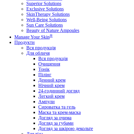
Superior Solutions
Exclusive Solutions
SkinTherapy Solutions
Well-Being Solutions
Sun Care Solutions
Beauty of Nature Ampoules
®
Manage Your Skin
Продукти
Вся продукція
Для обличя
Вся продукція
Очищення
Тонік
Пілінг
Денний крем
Нічний крем
24-годинний догляд
Легкий крем
Ампули
Сироватка та гель
Маска та крем-маска
Догляд за очима
Догляд за губами
Догляд за шкірою декольте
Для тіла