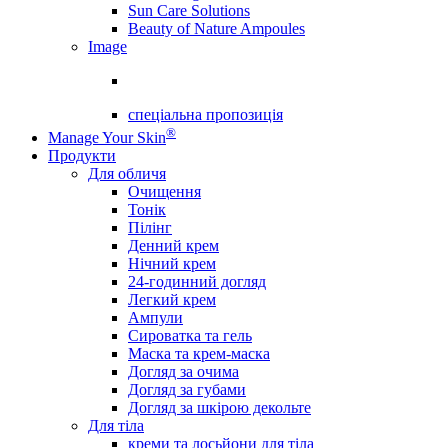
Sun Care Solutions
Beauty of Nature Ampoules
Image
спеціальна пропозиція
®
Manage Your Skin
Продукти
Для обличя
Очищення
Тонік
Пілінг
Денний крем
Нічний крем
24-годинний догляд
Легкий крем
Ампули
Сироватка та гель
Маска та крем-маска
Догляд за очима
Догляд за губами
Догляд за шкірою декольте
Для тіла
креми та лосьйони для тіла