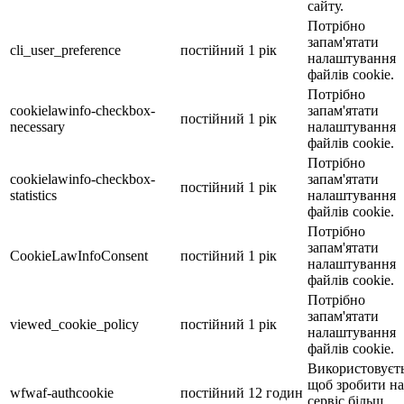
сайту.
Потрібно
запам'ятати
cli_user_preference
постійний
1 рік
налаштування
файлів cookie.
Потрібно
cookielawinfo-checkbox-
запам'ятати
постійний
1 рік
necessary
налаштування
файлів cookie.
Потрібно
cookielawinfo-checkbox-
запам'ятати
постійний
1 рік
statistics
налаштування
файлів cookie.
Потрібно
запам'ятати
CookieLawInfoConsent
постійний
1 рік
налаштування
файлів cookie.
Потрібно
запам'ятати
viewed_cookie_policy
постійний
1 рік
налаштування
файлів cookie.
Використовуєть
щоб зробити н
wfwaf-authcookie
постійний
12 годин
сервіс більш