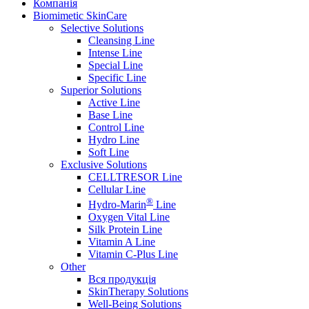
Компанія
Biomimetic SkinCare
Selective Solutions
Cleansing Line
Intense Line
Special Line
Specific Line
Superior Solutions
Active Line
Base Line
Control Line
Hydro Line
Soft Line
Exclusive Solutions
CELLTRESOR Line
Cellular Line
®
Hydro-Marin
Line
Oxygen Vital Line
Silk Protein Line
Vitamin A Line
Vitamin C-Plus Line
Other
Вся продукція
SkinTherapy Solutions
Well-Being Solutions