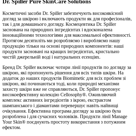
Dr. Spiller Pure SkinCare Solutions
Косметичні засоби Dr. Spiller забезпечують високоякісний
догляд за шкірою і включають продукти як для професіоналів,
так і для домашнього догляду. Космецевтика Dr. Spiller
заснована на природних інгредієнтах і вдосконалена
інноваційними технологіями для максимальної ефективності.
Протягом десятиліть ми розробляємо і виробляємо нашу
продукцію тільки на основі природних компонентів: наші
продукти засновані на кращих інгредієнтах, кристально
чистій джерельній воді і натуральних есенціях.
Бренд Dr. Spiller включає чотири лінії продуктів по догляду за
шкірою, які пропонують рішення для всіх типів шкіри. На
додаток до наших продуктів Biomimetic для всіх проблем зі
шкірою, які починаються тоді, коли природні механізми
захисту шкіри вже не справляються, Dr. Spiller пропонує
високоефективну колекцію Cellosophy®. Оживляючий
комплекс активних інгредієнтів з ікрою, екстрактом
шампанського і діамантами перевершує навіть найвищі
очікування. Ефективна програма догляду за шкірою була
розроблена і для сучасних чоловіків. Продукти лінії Manage
Your Skin® поєднують простоту використання з потужним
ефектом.