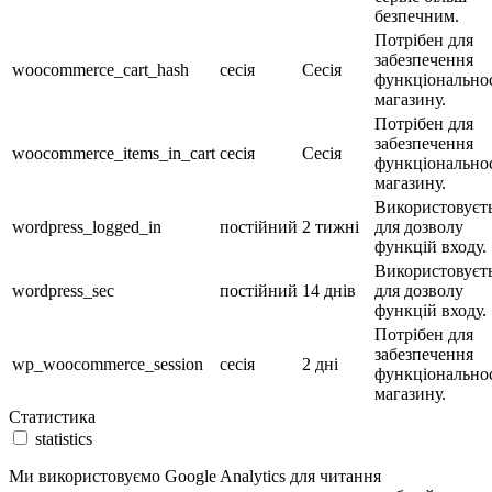
безпечним.
Потрібен для
забезпечення
woocommerce_cart_hash
сесія
Сесія
функціональнос
магазину.
Потрібен для
забезпечення
woocommerce_items_in_cart
сесія
Сесія
функціональнос
магазину.
Використовуєт
wordpress_logged_in
постійний
2 тижні
для дозволу
функцій входу.
Використовуєт
wordpress_sec
постійний
14 днів
для дозволу
функцій входу.
Потрібен для
забезпечення
wp_woocommerce_session
сесія
2 дні
функціональнос
магазину.
Статистика
statistics
Ми використовуємо Google Analytics для читання