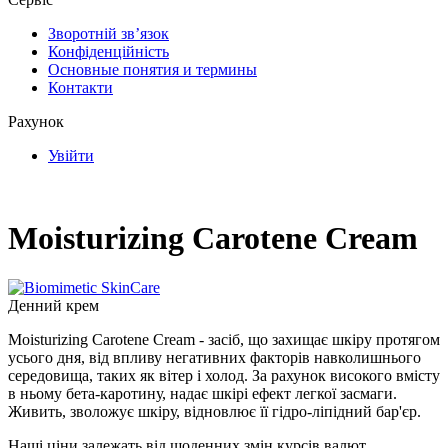
Зворотній зв’язок
Конфіденційність
Основные понятия и термины
Контакти
Рахунок
Увійти
Moisturizing Carotene Cream
Денний крем
Moisturizing Carotene Cream - засіб, що захищає шкіру протягом
усього дня, від впливу негативних факторів навколишнього
середовища, таких як вітер і холод. За рахунок високого вмісту
в ньому бета-каротину, надає шкірі ефект легкої засмаги.
Живить, зволожує шкіру, відновлює її гідро-ліпідний бар'єр.
Наші ціни залежать від щоденних змін курсів валют.