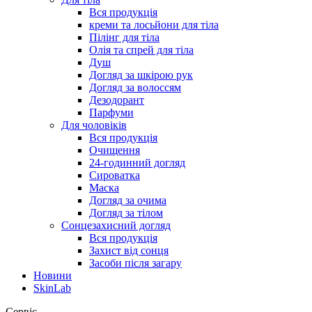
Вся продукція
креми та лосьйони для тіла
Пілінг для тіла
Олія та спрей для тіла
Душ
Догляд за шкірою рук
Догляд за волоссям
Дезодорант
Парфуми
Для чоловіків
Вся продукція
Очищення
24-годинний догляд
Сироватка
Маска
Догляд за очима
Догляд за тілом
Сонцезахисний догляд
Вся продукція
Захист від сонця
Засоби після загару
Новини
SkinLab
Сервіс