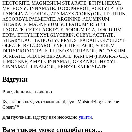
HECTORITE, MAGNESIUM STEARATE, ETHYLHEXYL
METHOXYCINNAMATE, TOCOPHEROL, ACETYLATED
LANOLIN ALCOHOL, ZEA MAYS (CORN) OIL, LECITHIN,
ASCORBYL PALMITATE, ARGININE, ALUMINUM
STEARATE, MAGNESIUM SULFATE, MYRISTYL
LACTATE, CETYL ACETATE, SODIUM PCA, DISODIUM
EDTA, ETHYLHEXYLGLYCERIN, OLEYL ACETATE,
STEARYL ACETATE, GLYCERYL STEARATE, GLYCERYL
OLEATE, BETA-CAROTENE, CITRIC ACID, SODIUM
DEHYDROACETATE, PHENOXYETHANOL, POTASSIUM
SORBATE, SODIUM BENZOATE, PARFUM (FRAGRANCE),
LIMONENE, AMYL CINNAMAL, GERANIOL, HEXYL
CINNAMAL, LINALOOL, BENZYL SALICYLATE
Відгуки
Відгуків немає, поки що.
Будьте першим, хто залишив відгук “Moisturizing Carotene
Cream”“
Для публікації відгуку вам необхідно
увійти
.
Вам також може сподобатися…