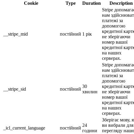
Cookie
Type
Duration
Description
Stripe допомага
нам здійснюва
платежі за
допомогою
кредитної карт
__stripe_mid
постійний
1 рік
не зберігаючи
номер вашої
кредитної карт
на наших
серверах.
Stripe допомага
нам здійснюва
платежі за
допомогою
30
кредитної карт
__stripe_sid
постійний
хвилин
не зберігаючи
номер вашої
кредитної карт
на наших
серверах.
Зберігає мову, 
24
ви вибрали для
_icl_current_language
постійний
години
перегляду наш