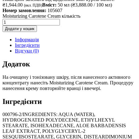
₴
1,944.00
Вміст:
50 мл (
₴
3,888.00
/ 100 мл)
(вкл. ПДВ)
Номер замовлення:
105607
Moisturizing Carotene Cream кількість
Додати у кошик
Інформація
Інгредієнти
Відгуки (0)
Додаток
На очищену і тонізовану шкіру, після нанесеного активного
концентрату нанесіть Moisturizing Carotene Cream. Процедуру
нанесення крему повторюйте вранці і ввечері.
Інгредієнти
000796-2/INGREDIENTS: AQUA (WATER),
HYDROGENATED POLYDECENE, ETHYLHEXYL
STEARATE, ISOHEXADECANE, ALOE BARBADENSIS
LEAF EXTRACT, POLYGLYCERYL-2
SESQUIISOSTEARATE, GLYCERIN, DISTEARDIMONIUM