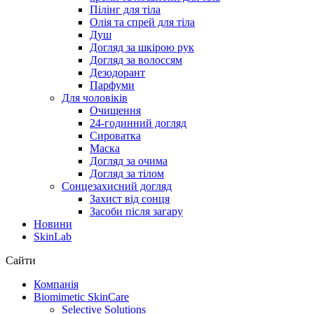
Пілінг для тіла
Олія та спрей для тіла
Душ
Догляд за шкірою рук
Догляд за волоссям
Дезодорант
Парфуми
Для чоловіків
Очищення
24-годинний догляд
Сироватка
Маска
Догляд за очима
Догляд за тілом
Сонцезахисний догляд
Захист від сонця
Засоби після загару
Новини
SkinLab
Сайти
Компанія
Biomimetic SkinCare
Selective Solutions