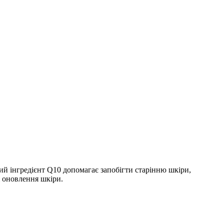
ий інгредієнт Q10 допомагає запобігти старінню шкіри,
і оновлення шкіри.