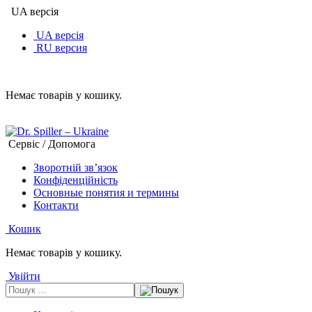
UA версія
UA версія
RU версия
Немає товарів у кошику.
Сервіс / Допомога
Зворотній зв’язок
Конфіденційність
Основные понятия и термины
Контакти
Кошик
Немає товарів у кошику.
Увійти