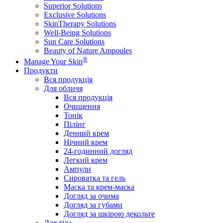
Superior Solutions
Exclusive Solutions
SkinTherapy Solutions
Well-Being Solutions
Sun Care Solutions
Beauty of Nature Ampoules
®
Manage Your Skin
Продукти
Вся продукція
Для обличя
Вся продукція
Очищення
Тонік
Пілінг
Денний крем
Нічний крем
24-годинний догляд
Легкий крем
Ампули
Сироватка та гель
Маска та крем-маска
Догляд за очима
Догляд за губами
Догляд за шкірою декольте
Для тіла