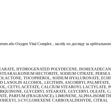
Serum або Oxygen Vital Complex , засобу по догляду за орбіталь
STEARATE, HYDROGENATED POLYDECENE, ISOHEXADECANE
 STEARALKONIUM HECTORITE, SODIUM CITRATE, PERSEA
OLACTONE, TOCOPHEROL, SODIUM HYALURONATE, ECHI
D LANOLIN ALCOHOL, LECITHIN, ASCORBYL PALMITATE
, CETYL ACETATE, CALCIUM STEAROYL LACTYLATE, PO
BIQUINONE, GLYCERYL STEARATE, GLYCERYL OLEATE, C
TE, PARFUM (FRAGRANCE), LIMONENE, ALPHA-ISOMETH
SOHEXYL 3-CYCLOHEXENE CARBOXALDEHYDE, CITRAL