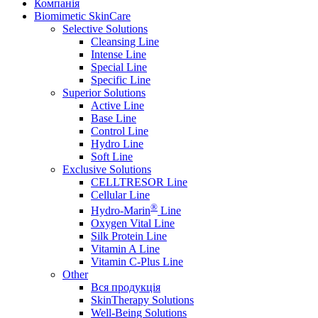
Компанія
Biomimetic SkinCare
Selective Solutions
Cleansing Line
Intense Line
Special Line
Specific Line
Superior Solutions
Active Line
Base Line
Control Line
Hydro Line
Soft Line
Exclusive Solutions
CELLTRESOR Line
Cellular Line
®
Hydro-Marin
Line
Oxygen Vital Line
Silk Protein Line
Vitamin A Line
Vitamin C-Plus Line
Other
Вся продукція
SkinTherapy Solutions
Well-Being Solutions