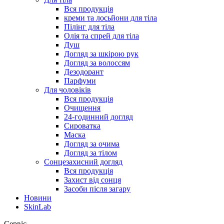
Вся продукція
креми та лосьйони для тіла
Пілінг для тіла
Олія та спрей для тіла
Душ
Догляд за шкірою рук
Догляд за волоссям
Дезодорант
Парфуми
Для чоловіків
Вся продукція
Очищення
24-годинний догляд
Сироватка
Маска
Догляд за очима
Догляд за тілом
Сонцезахисний догляд
Вся продукція
Захист від сонця
Засоби після загару
Новини
SkinLab
Сервіс