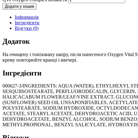
Додати у кошик
Інформація
Інгредієнти
Відгуки (0)
Додаток
На очищену і тонізовану шкіру, після нанесеного Oxygen Vital 
крему повторюйте вранці і ввечері.
Інгредієнти
000627-3/INGREDIENTS: AQUA (WATER), ETHYLHEXYL 
SESQUIISOSTEARATE, PERFLUORODECALIN, GLYCERIN,
HALICACABUM FLOWER/LEAF/VINE EXTRACT, GLUCON
(SUNFLOWER) SEED OIL UNSAPONIFIABLES, ACETYLATE
POLYSTEARATE, SODIUM HYDROXIDE, OCTYLDODECANOL
ACETATE, STEARYL ACETATE, DEHYDROACETIC ACID, U
DEHYDROACETATE, BENZYL ALCOHOL, SODIUM BENZOA
METHYLPROPIONAL, BENZYL SALICYLATE, HYDROXYI
Відгуки