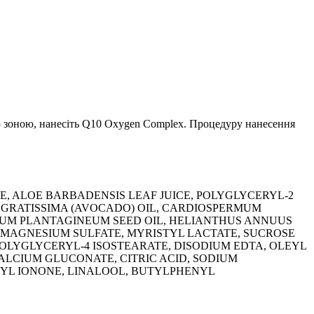
ною зоною, нанесіть Q10 Oxygen Complex. Процедуру нанесення
, ALOE BARBADENSIS LEAF JUICE, POLYGLYCERYL-2
 GRATISSIMA (AVOCADO) OIL, CARDIOSPERMUM
UM PLANTAGINEUM SEED OIL, HELIANTHUS ANNUUS
, MAGNESIUM SULFATE, MYRISTYL LACTATE, SUCROSE
LYGLYCERYL-4 ISOSTEARATE, DISODIUM EDTA, OLEYL
ALCIUM GLUCONATE, CITRIC ACID, SODIUM
YL IONONE, LINALOOL, BUTYLPHENYL