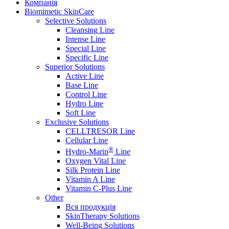
Компанія
Biomimetic SkinCare
Selective Solutions
Cleansing Line
Intense Line
Special Line
Specific Line
Superior Solutions
Active Line
Base Line
Control Line
Hydro Line
Soft Line
Exclusive Solutions
CELLTRESOR Line
Cellular Line
®
Hydro-Marin
Line
Oxygen Vital Line
Silk Protein Line
Vitamin A Line
Vitamin C-Plus Line
Other
Вся продукція
SkinTherapy Solutions
Well-Being Solutions