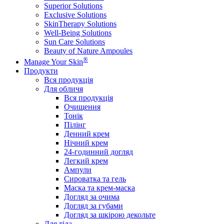
Superior Solutions
Exclusive Solutions
SkinTherapy Solutions
Well-Being Solutions
Sun Care Solutions
Beauty of Nature Ampoules
®
Manage Your Skin
Продукти
Вся продукція
Для обличя
Вся продукція
Очищення
Тонік
Пілінг
Денний крем
Нічний крем
24-годинний догляд
Легкий крем
Ампули
Сироватка та гель
Маска та крем-маска
Догляд за очима
Догляд за губами
Догляд за шкірою декольте
Для тіла