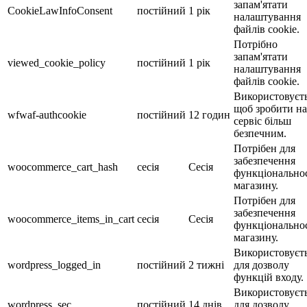
запам'ятати
CookieLawInfoConsent
постійний
1 рік
налаштування
файлів cookie.
Потрібно
запам'ятати
viewed_cookie_policy
постійний
1 рік
налаштування
файлів cookie.
Використовуєть
щоб зробити н
wfwaf-authcookie
постійний
12 годин
сервіс більш
безпечним.
Потрібен для
забезпечення
woocommerce_cart_hash
сесія
Сесія
функціональнос
магазину.
Потрібен для
забезпечення
woocommerce_items_in_cart
сесія
Сесія
функціональнос
магазину.
Використовуєт
wordpress_logged_in
постійний
2 тижні
для дозволу
функцій входу.
Використовуєт
wordpress_sec
постійний
14 днів
для дозволу