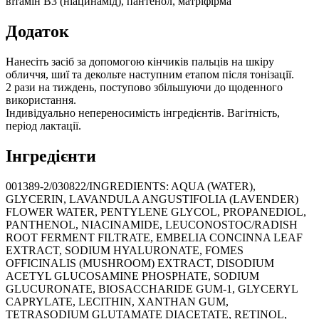
вітамін В3 (ніацинамід), пантенол, матріфірма
Додаток
Нанесіть засіб за допомогою кінчиків пальців на шкіру
обличчя, шиї та декольте наступним етапом після тонізації.
2 рази на тиждень, поступово збільшуючи до щоденного
використання.
Індивідуально непереносимість інгредієнтів. Вагітність,
період лактації.
Інгредієнти
001389-2/030822/INGREDIENTS: AQUA (WATER),
GLYCERIN, LAVANDULA ANGUSTIFOLIA (LAVENDER)
FLOWER WATER, PENTYLENE GLYCOL, PROPANEDIOL,
PANTHENOL, NIACINAMIDE, LEUCONOSTOC/RADISH
ROOT FERMENT FILTRATE, EMBELIA CONCINNA LEAF
EXTRACT, SODIUM HYALURONATE, FOMES
OFFICINALIS (MUSHROOM) EXTRACT, DISODIUM
ACETYL GLUCOSAMINE PHOSPHATE, SODIUM
GLUCURONATE, BIOSACCHARIDE GUM-1, GLYCERYL
CAPRYLATE, LECITHIN, XANTHAN GUM,
TETRASODIUM GLUTAMATE DIACETATE, RETINOL,