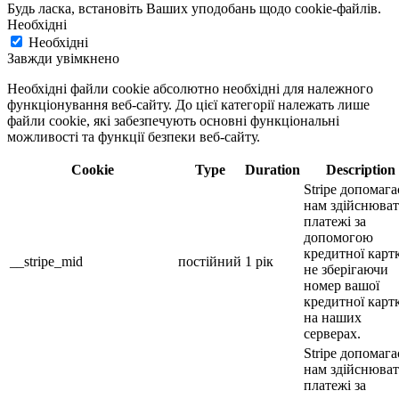
Будь ласка, встановіть Ваших уподобань щодо cookie-файлів.
Необхідні
Необхідні
Завжди увімкнено
Необхідні файли cookie абсолютно необхідні для належного
функціонування веб-сайту. До цієї категорії належать лише
файли cookie, які забезпечують основні функціональні
можливості та функції безпеки веб-сайту.
Cookie
Type
Duration
Description
Stripe допомага
нам здійснюва
платежі за
допомогою
кредитної карт
__stripe_mid
постійний
1 рік
не зберігаючи
номер вашої
кредитної карт
на наших
серверах.
Stripe допомага
нам здійснюва
платежі за