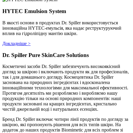
HYTEC Emulsion System
В якості основи в продуктах Dr. Spiller використовується
інноваційна HYTEC-емульсія, яка надає реструктуруючий
вплив на гідроліпідну мантію шкіри.
Докладніше >
Dr. Spiller Pure SkinCare Solutions
Косметичні засоби Dr. Spiller забезпечують високоякісний
догляд за шкірою і включають продукти як для професіоналів,
так і для домашнього догляду. Космецевтика Dr. Spiller
заснована на природних інгредієнтах і вдосконалена
інноваційними технологіями для максимальної ефективності.
Протягом десятиліть ми розробляємо і виробляємо нашу
продукцію тільки на основі природних компонентів: наші
продукти засновані на кращих інгредієнтах, кристально
чистій джерельній воді і натуральних есенціях.
Бренд Dr. Spiller включає чотири лінії продуктів по догляду за
шкірою, які пропонують рішення для всіх типів шкіри. На
додаток до наших продуктів Biomimetic для всіх проблем зі