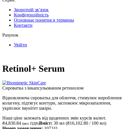
Зворотній зв’язок
Конфіденційність
Основные понятия и термины
Контакти
Рахунок
Увійти
Retinol+ Serum
Сироватка з інкапсульованим ретинолом
Відновлююча сироватка для обличчя, стимулює вироблення
колагену, підтягує контури, заспокоює мікрозапалення,
укріплює імунітет шкіри.
Наші ціни залежать від щоденних змін курсів валют.
₴
4,830.84
Вміст:
30 мл (
₴
16,102.80
/ 100 мл)
(вкл. ПДВ)
Номер замовлення:
107241