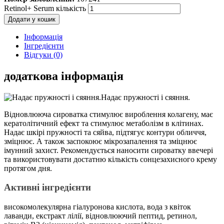
Retinol+ Serum кількість
Додати у кошик
Інформація
Інгредієнти
Відгуки (0)
додаткова інформація
Надає пружності і сяяння.
Відновлююча сироватка стимулює вироблення колагену, має
кератолітичний ефект та стимулює метаболізм в клітинах.
Надає шкірі пружності та сяйва, підтягує контури обличчя,
зміцнює. А також заспокоює мікрозапалення та зміцнює
імунний захист. Рекомендується наносити сироватку ввечері
та використовувати достатню кількість сонцезахисного крему
протягом дня.
Активні інгредієнти
високомолекулярна гіалуронова кислота, вода з квіток
лаванди, екстракт лілії, відновлюючий пептид, ретинол,