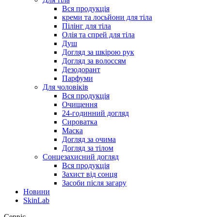
Вся продукція
креми та лосьйони для тіла
Пілінг для тіла
Олія та спрей для тіла
Душ
Догляд за шкірою рук
Догляд за волоссям
Дезодорант
Парфуми
Для чоловіків
Вся продукція
Очищення
24-годинний догляд
Сироватка
Маска
Догляд за очима
Догляд за тілом
Сонцезахисний догляд
Вся продукція
Захист від сонця
Засоби після загару
Новини
SkinLab
Сервіс