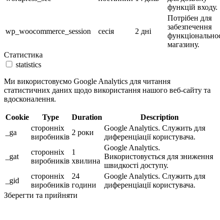
функцій входу.
Потрібен для
забезпечення
wp_woocommerce_session
сесія
2 дні
функціональнос
магазину.
Статистика
statistics
Ми використовуємо Google Analytics для читання
статистичних даних щодо використання нашого веб-сайту та
вдосконалення.
Cookie
Type
Duration
Description
сторонніх
Google Analytics. Служить для
_ga
2 роки
виробників
диференціації користувача.
Google Analytics.
сторонніх
1
_gat
Використовується для зниження
виробників
хвилина
швидкості доступу.
сторонніх
24
Google Analytics. Служить для
_gid
виробників
години
диференціації користувача.
Зберегти та прийняти