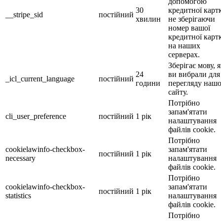
допомогою
30
кредитної карт
__stripe_sid
постійний
хвилин
не зберігаючи
номер вашої
кредитної карт
на наших
серверах.
Зберігає мову, 
24
ви вибрали для
_icl_current_language
постійний
години
перегляду наш
сайту.
Потрібно
запам'ятати
cli_user_preference
постійний
1 рік
налаштування
файлів cookie.
Потрібно
cookielawinfo-checkbox-
запам'ятати
постійний
1 рік
necessary
налаштування
файлів cookie.
Потрібно
cookielawinfo-checkbox-
запам'ятати
постійний
1 рік
statistics
налаштування
файлів cookie.
Потрібно