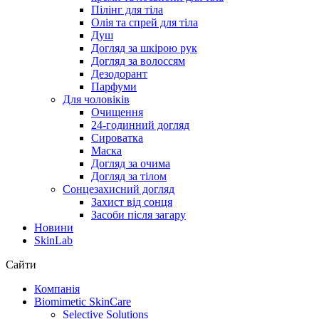
Пілінг для тіла
Олія та спрей для тіла
Душ
Догляд за шкірою рук
Догляд за волоссям
Дезодорант
Парфуми
Для чоловіків
Очищення
24-годинний догляд
Сироватка
Маска
Догляд за очима
Догляд за тілом
Сонцезахисний догляд
Захист від сонця
Засоби після загару
Новини
SkinLab
Сайти
Компанія
Biomimetic SkinCare
Selective Solutions