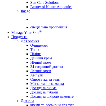
Sun Care Solutions
Beauty of Nature Ampoules
Image
спеціальна пропозиція
®
Manage Your Skin
Продукти
Для обличя
Очищення
Тонік
Пілінг
Денний крем
Нічний крем
24-годинний догляд
Легкий крем
Ампули
Сироватка та гель
Маска та крем-маска
Догляд за очима
Догляд за губами
Догляд за шкірою декольте
Для тіла
креми та лосьйони для тіла