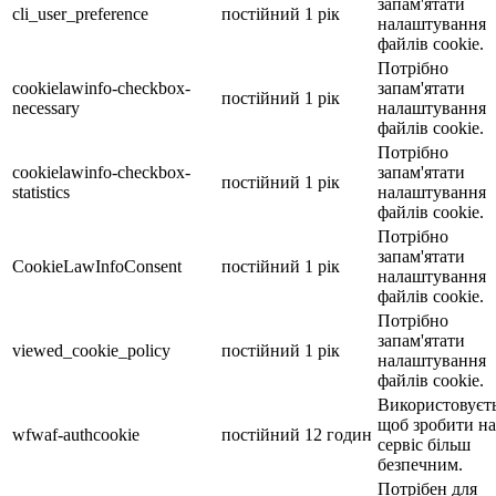
запам'ятати
cli_user_preference
постійний
1 рік
налаштування
файлів cookie.
Потрібно
cookielawinfo-checkbox-
запам'ятати
постійний
1 рік
necessary
налаштування
файлів cookie.
Потрібно
cookielawinfo-checkbox-
запам'ятати
постійний
1 рік
statistics
налаштування
файлів cookie.
Потрібно
запам'ятати
CookieLawInfoConsent
постійний
1 рік
налаштування
файлів cookie.
Потрібно
запам'ятати
viewed_cookie_policy
постійний
1 рік
налаштування
файлів cookie.
Використовуєть
щоб зробити н
wfwaf-authcookie
постійний
12 годин
сервіс більш
безпечним.
Потрібен для