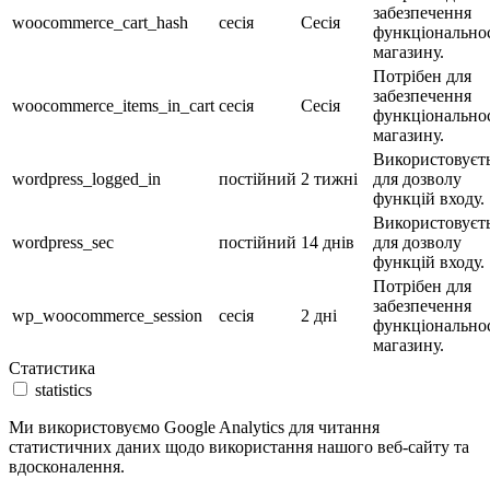
забезпечення
woocommerce_cart_hash
сесія
Сесія
функціональнос
магазину.
Потрібен для
забезпечення
woocommerce_items_in_cart
сесія
Сесія
функціональнос
магазину.
Використовуєт
wordpress_logged_in
постійний
2 тижні
для дозволу
функцій входу.
Використовуєт
wordpress_sec
постійний
14 днів
для дозволу
функцій входу.
Потрібен для
забезпечення
wp_woocommerce_session
сесія
2 дні
функціональнос
магазину.
Статистика
statistics
Ми використовуємо Google Analytics для читання
статистичних даних щодо використання нашого веб-сайту та
вдосконалення.