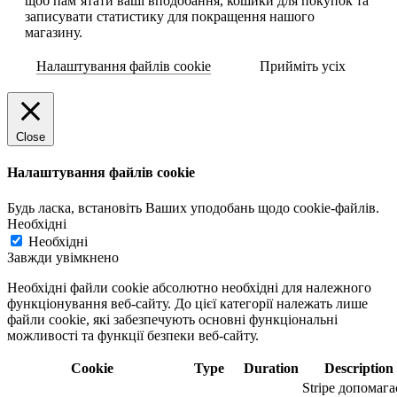
щоб пам’ятати ваші вподобання, кошики для покупок та
записувати статистику для покращення нашого
магазину.
Налаштування файлів cookie
Прийміть усіх
Close
Налаштування файлів cookie
Будь ласка, встановіть Ваших уподобань щодо cookie-файлів.
Необхідні
Необхідні
Завжди увімкнено
Необхідні файли cookie абсолютно необхідні для належного
функціонування веб-сайту. До цієї категорії належать лише
файли cookie, які забезпечують основні функціональні
можливості та функції безпеки веб-сайту.
Cookie
Type
Duration
Description
Stripe допомага