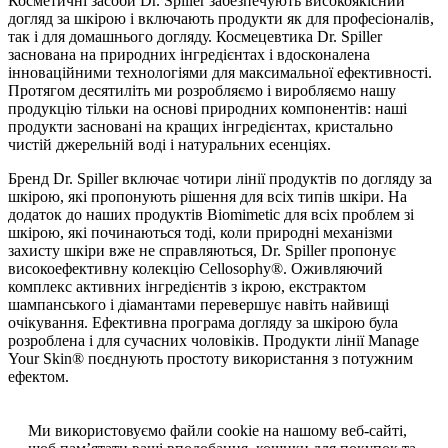
Косметичні засоби Dr. Spiller забезпечують високоякісний
догляд за шкірою і включають продукти як для професіоналів,
так і для домашнього догляду. Космецевтика Dr. Spiller
заснована на природних інгредієнтах і вдосконалена
інноваційними технологіями для максимальної ефективності.
Протягом десятиліть ми розробляємо і виробляємо нашу
продукцію тільки на основі природних компонентів: наші
продукти засновані на кращих інгредієнтах, кристально
чистій джерельній воді і натуральних есенціях.
Бренд Dr. Spiller включає чотири лінії продуктів по догляду за
шкірою, які пропонують рішення для всіх типів шкіри. На
додаток до наших продуктів Biomimetic для всіх проблем зі
шкірою, які починаються тоді, коли природні механізми
захисту шкіри вже не справляються, Dr. Spiller пропонує
високоефективну колекцію Cellosophy®. Оживляючий
комплекс активних інгредієнтів з ікрою, екстрактом
шампанського і діамантами перевершує навіть найвищі
очікування. Ефективна програма догляду за шкірою була
розроблена і для сучасних чоловіків. Продукти лінії Manage
Your Skin® поєднують простоту використання з потужним
ефектом.
Ми використовуємо файли cookie на нашому веб-сайті,