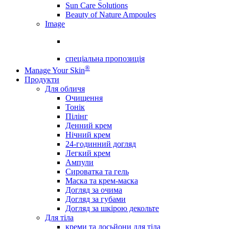
Sun Care Solutions
Beauty of Nature Ampoules
Image
спеціальна пропозиція
®
Manage Your Skin
Продукти
Для обличя
Очищення
Тонік
Пілінг
Денний крем
Нічний крем
24-годинний догляд
Легкий крем
Ампули
Сироватка та гель
Маска та крем-маска
Догляд за очима
Догляд за губами
Догляд за шкірою декольте
Для тіла
креми та лосьйони для тіла