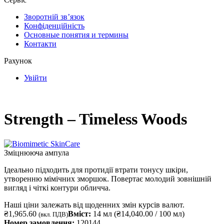
Зворотній зв’язок
Конфіденційність
Основные понятия и термины
Контакти
Рахунок
Увійти
Strength – Timeless Woods
Зміцнююча ампула
Ідеально підходить для протидії втрати тонусу шкіри,
утворенню мімічних зморшок. Повертає молодий зовнішній
вигляд і чіткі контури обличча.
Наші ціни залежать від щоденних змін курсів валют.
₴
1,965.60
Вміст:
14 мл (
₴
14,040.00
/ 100 мл)
(вкл. ПДВ)
Номер замовлення:
120144