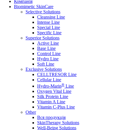
Компанія
Biomimetic SkinCare
Selective Solutions
Cleansing Line
Intense Line
Special Line
Specific Line
Superior Solutions
Active Line
Base Line
Control Line
Hydro Line
Soft Line
Exclusive Solutions
CELLTRESOR Line
Cellular Line
®
Hydro-Marin
Line
Oxygen Vital Line
Silk Protein Line
Vitamin A Line
Vitamin C-Plus Line
Other
Вся продукція
SkinTherapy Solutions
Well-Being Solutions