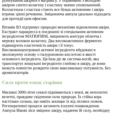
руйнування шкірного матриксу. У порівнянні з молодою
шкірою синтез колагену і еластину значно уповільнений.
Коллагеназа і еластаза стають все більш активними і шкіра
втрачає цінні речовини. Зміцнююча ампула ідеально підходить
для протидії цим ефектам.
Вітамін В3 підтримує природні механізми відновлення шкіри.
Екстракт паракресса в поєднанні зі спеціальним активним
інгредієнтом MATRIFIRM, зміцнюють контури обличча і
мережу волокон колагену. Два високоактивних ферменти
підвищують еластичність шкіри і її тонус.
Висококонцентровані активні інгредієнти вбудовані в
зволожуючу основу з гіалуроновою кислотою в якості
основного інгредієнта. Ця база діє як система-носій, яка
транспортує вишукані інгредієнти глибоко в шкіру, де вони
можуть повністю розкрити свою максимальну потужність. Без
ароматизаторів.
Сила проти ознак старіння
Масивні 3000-літні секвої піднімаються з землі, як непохитні
велетні, правдиве свідчення сили природи. Їх стійка кора
настільки сильна, що навіть захищає їх від лісових пожеж.
Регенеративні процеси загоюють існуючі пошкождення.
Ампула Вікові ліси зміцнює шкіру, надаючи їй силу, необхідну