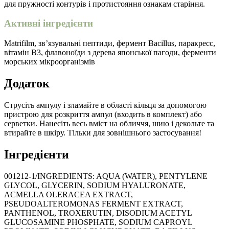
для пружності контурів і протистояння ознакам старіння.
Активні інгредієнти
Matrifilm, зв’язувальні пептиди, фермент Bacillus, паракресс,
вітамін B3, флавоноїди з дерева японської пагоди, ферменти
морських мікроорганізмів
Додаток
Струсіть ампулу і зламайте в області кільця за допомогою
пристрою для розкриття ампул (входить в комплект) або
серветки. Нанесіть весь вміст на обличчя, шию і декольте та
втирайте в шкіру. Тільки для зовнішнього застосування!
Інгредієнти
001212-1/INGREDIENTS: AQUA (WATER), PENTYLENE
GLYCOL, GLYCERIN, SODIUM HYALURONATE,
ACMELLA OLERACEA EXTRACT,
PSEUDOALTEROMONAS FERMENT EXTRACT,
PANTHENOL, TROXERUTIN, DISODIUM ACETYL
GLUCOSAMINE PHOSPHATE, SODIUM CAPROYL