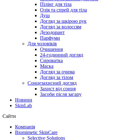
Пілінг для тіла
Олія та спрей для тіла
Душ
Догляд за шкірою рук
Догляд за волоссям
Дезодорант
Парфуми
Для чоловіків
Очищення
24-годинний догляд
Сироватка
Маска
Догляд за очима
Догляд за тілом
Сонцезахисний догляд
Захист від сонця
Засоби після загару
Новини
SkinLab
Сайти
Компанія
Biomimetic SkinCare
Selective Solutions