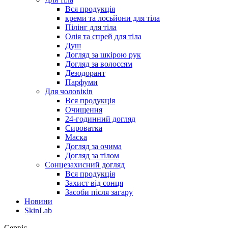
Вся продукція
креми та лосьйони для тіла
Пілінг для тіла
Олія та спрей для тіла
Душ
Догляд за шкірою рук
Догляд за волоссям
Дезодорант
Парфуми
Для чоловіків
Вся продукція
Очищення
24-годинний догляд
Сироватка
Маска
Догляд за очима
Догляд за тілом
Сонцезахисний догляд
Вся продукція
Захист від сонця
Засоби після загару
Новини
SkinLab
Сервіс