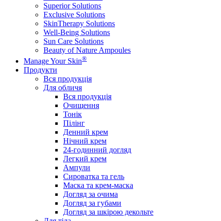
Superior Solutions
Exclusive Solutions
SkinTherapy Solutions
Well-Being Solutions
Sun Care Solutions
Beauty of Nature Ampoules
®
Manage Your Skin
Продукти
Вся продукція
Для обличя
Вся продукція
Очищення
Тонік
Пілінг
Денний крем
Нічний крем
24-годинний догляд
Легкий крем
Ампули
Сироватка та гель
Маска та крем-маска
Догляд за очима
Догляд за губами
Догляд за шкірою декольте
Для тіла