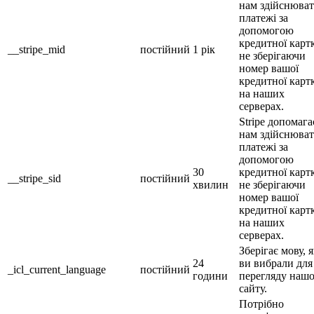
нам здійснюва
платежі за
допомогою
кредитної карт
__stripe_mid
постійний
1 рік
не зберігаючи
номер вашої
кредитної карт
на наших
серверах.
Stripe допомага
нам здійснюва
платежі за
допомогою
30
кредитної карт
__stripe_sid
постійний
хвилин
не зберігаючи
номер вашої
кредитної карт
на наших
серверах.
Зберігає мову, 
24
ви вибрали для
_icl_current_language
постійний
години
перегляду наш
сайту.
Потрібно