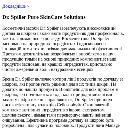
Докладніше >
Dr. Spiller Pure SkinCare Solutions
Косметичні засоби Dr. Spiller забезпечують високоякісний
догляд за шкірою і включають продукти як для професіоналів,
так і для домашнього догляду. Космецевтика Dr. Spiller
заснована на природних інгредієнтах і вдосконалена
інноваційними технологіями для максимальної ефективності.
Протягом десятиліть ми розробляємо і виробляємо нашу
продукцію тільки на основі природних компонентів: наші
продукти засновані на кращих інгредієнтах, кристально
чистій джерельній воді і натуральних есенціях.
Бренд Dr. Spiller включає чотири лінії продуктів по догляду за
шкірою, які пропонують рішення для всіх типів шкіри. На
додаток до наших продуктів Biomimetic для всіх проблем зі
шкірою, які починаються тоді, коли природні механізми
захисту шкіри вже не справляються, Dr. Spiller пропонує
високоефективну колекцію Cellosophy®. Оживляючий
комплекс активних інгредієнтів з ікрою, екстрактом
шампанського і діамантами перевершує навіть найвищі
очікування. Ефективна програма догляду за шкірою була
розроблена і для сучасних чоловіків. Продукти лінії Manage