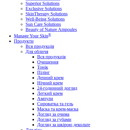
Superior Solutions
Exclusive Solutions
SkinTherapy Solutions
Well-Being Solutions
Sun Care Solutions
Beauty of Nature Ampoules
®
Manage Your Skin
Продукти
Вся продукція
Для обличя
Вся продукція
Очищення
Тонік
Пілінг
Денний крем
Нічний крем
24-годинний догляд
Легкий крем
Ампули
Сироватка та гель
Маска та крем-маска
Догляд за очима
Догляд за губами
Догляд за шкірою декольте
Для тіла