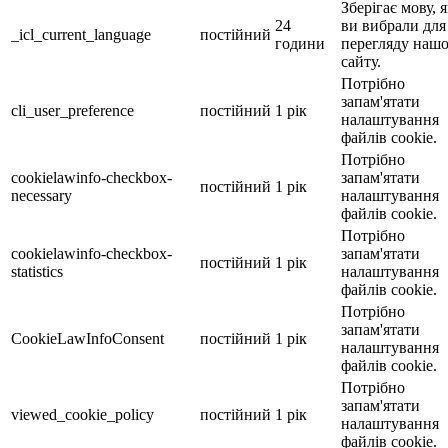
Зберігає мову, 
24
ви вибрали для
_icl_current_language
постійний
години
перегляду наш
сайту.
Потрібно
запам'ятати
cli_user_preference
постійний
1 рік
налаштування
файлів cookie.
Потрібно
cookielawinfo-checkbox-
запам'ятати
постійний
1 рік
necessary
налаштування
файлів cookie.
Потрібно
cookielawinfo-checkbox-
запам'ятати
постійний
1 рік
statistics
налаштування
файлів cookie.
Потрібно
запам'ятати
CookieLawInfoConsent
постійний
1 рік
налаштування
файлів cookie.
Потрібно
запам'ятати
viewed_cookie_policy
постійний
1 рік
налаштування
файлів cookie.