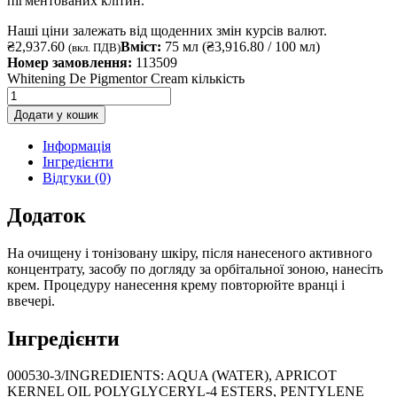
пігментованих клітин.
Наші ціни залежать від щоденних змін курсів валют.
₴
2,937.60
Вміст:
75 мл (
₴
3,916.80
/ 100 мл)
(вкл. ПДВ)
Номер замовлення:
113509
Whitening De Pigmentor Cream кількість
Додати у кошик
Інформація
Інгредієнти
Відгуки (0)
Додаток
На очищену і тонізовану шкіру, після нанесеного активного
концентрату, засобу по догляду за орбітальної зоною, нанесіть
крем. Процедуру нанесення крему повторюйте вранці і
ввечері.
Інгредієнти
000530-3/INGREDIENTS: AQUA (WATER), APRICOT
KERNEL OIL POLYGLYCERYL-4 ESTERS, PENTYLENE