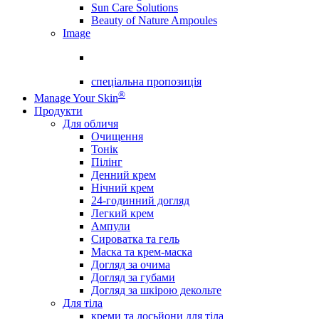
Sun Care Solutions
Beauty of Nature Ampoules
Image
спеціальна пропозиція
®
Manage Your Skin
Продукти
Для обличя
Очищення
Тонік
Пілінг
Денний крем
Нічний крем
24-годинний догляд
Легкий крем
Ампули
Сироватка та гель
Маска та крем-маска
Догляд за очима
Догляд за губами
Догляд за шкірою декольте
Для тіла
креми та лосьйони для тіла