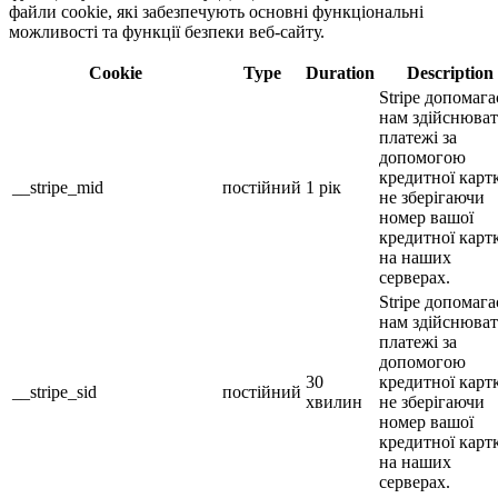
файли cookie, які забезпечують основні функціональні
можливості та функції безпеки веб-сайту.
Cookie
Type
Duration
Description
Stripe допомага
нам здійснюва
платежі за
допомогою
кредитної карт
__stripe_mid
постійний
1 рік
не зберігаючи
номер вашої
кредитної карт
на наших
серверах.
Stripe допомага
нам здійснюва
платежі за
допомогою
30
кредитної карт
__stripe_sid
постійний
хвилин
не зберігаючи
номер вашої
кредитної карт
на наших
серверах.