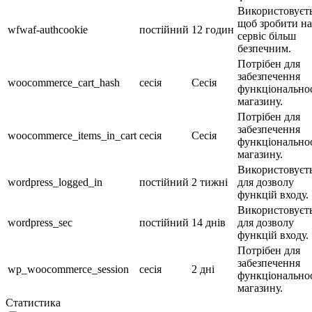
Використовуєть
щоб зробити н
wfwaf-authcookie
постійний
12 годин
сервіс більш
безпечним.
Потрібен для
забезпечення
woocommerce_cart_hash
сесія
Сесія
функціональнос
магазину.
Потрібен для
забезпечення
woocommerce_items_in_cart
сесія
Сесія
функціональнос
магазину.
Використовуєт
wordpress_logged_in
постійний
2 тижні
для дозволу
функцій входу.
Використовуєт
wordpress_sec
постійний
14 днів
для дозволу
функцій входу.
Потрібен для
забезпечення
wp_woocommerce_session
сесія
2 дні
функціональнос
магазину.
Статистика