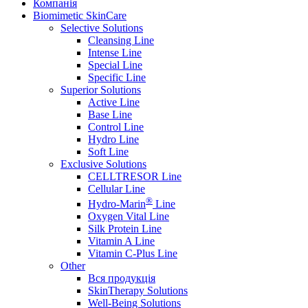
Компанія
Biomimetic SkinCare
Selective Solutions
Cleansing Line
Intense Line
Special Line
Specific Line
Superior Solutions
Active Line
Base Line
Control Line
Hydro Line
Soft Line
Exclusive Solutions
CELLTRESOR Line
Cellular Line
®
Hydro-Marin
Line
Oxygen Vital Line
Silk Protein Line
Vitamin A Line
Vitamin C-Plus Line
Other
Вся продукція
SkinTherapy Solutions
Well-Being Solutions