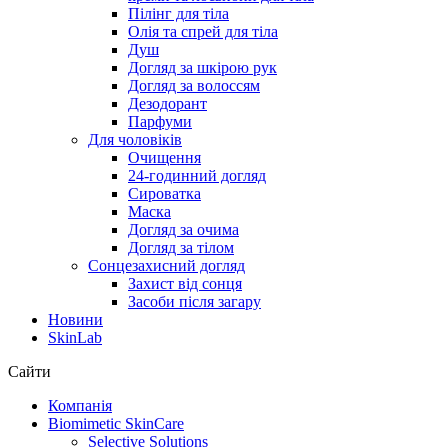
Пілінг для тіла
Олія та спрей для тіла
Душ
Догляд за шкірою рук
Догляд за волоссям
Дезодорант
Парфуми
Для чоловіків
Очищення
24-годинний догляд
Сироватка
Маска
Догляд за очима
Догляд за тілом
Сонцезахисний догляд
Захист від сонця
Засоби після загару
Новини
SkinLab
Сайти
Компанія
Biomimetic SkinCare
Selective Solutions