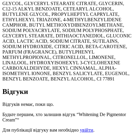
GLYCOL, GLYCERYL STEARATE CITRATE, GLYCERIN,
C12-15 ALKYL BENZOATE, CETEARYL ALCOHOL,
BUTYLENE GLYCOL, PROPYLHEPTYL CAPRYLATE,
ETHYLHEXYL TRIAZONE, 4-METHYLBENZYLIDENE
CAMPHOR, BUTYL METHOXYDIBENZOYLMETHANE,
SODIUM POLYACRYLATE, SODIUM POLYPHOSPHATE,
GLYCERYL STEARATE, DITHIAOCTANEDIOL, GLUCONIC
ACID, LACTIC ACID, SODIUM CITRATE, SUTILAINS,
SODIUM HYDROXIDE, CITRIC ACID, BETA-CAROTENE,
PARFUM (FRAGRANCE), BUTYLPHENYL
METHYLPROPIONAL, CITRONELLOL, LIMONENE,
LINALOOL, HYDROXYISOHEXYL 3-CYCLOHEXENE
CARBOXALDEHYDE, HEXYL CINNAMAL, ALPHA-
ISOMETHYL IONONE, BENZYL SALICYLATE, EUGENOL,
BENZYL BENZOATE, BENZYL ALCOHOL, CI 77891
Відгуки
Відгуків немає, поки що.
Будьте першим, хто залишив відгук “Whitening De Pigmentor
Cream”“
Для публікації відгуку вам необхідно
увійти
.