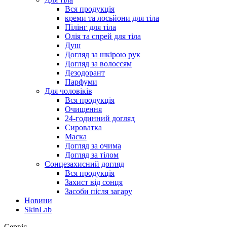
Вся продукція
креми та лосьйони для тіла
Пілінг для тіла
Олія та спрей для тіла
Душ
Догляд за шкірою рук
Догляд за волоссям
Дезодорант
Парфуми
Для чоловіків
Вся продукція
Очищення
24-годинний догляд
Сироватка
Маска
Догляд за очима
Догляд за тілом
Сонцезахисний догляд
Вся продукція
Захист від сонця
Засоби після загару
Новини
SkinLab
Сервіс