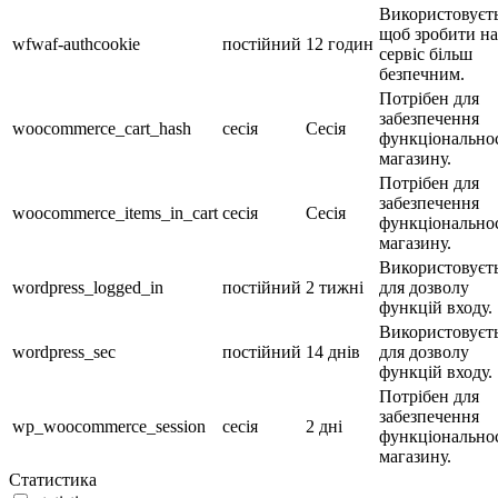
Використовуєть
щоб зробити н
wfwaf-authcookie
постійний
12 годин
сервіс більш
безпечним.
Потрібен для
забезпечення
woocommerce_cart_hash
сесія
Сесія
функціональнос
магазину.
Потрібен для
забезпечення
woocommerce_items_in_cart
сесія
Сесія
функціональнос
магазину.
Використовуєт
wordpress_logged_in
постійний
2 тижні
для дозволу
функцій входу.
Використовуєт
wordpress_sec
постійний
14 днів
для дозволу
функцій входу.
Потрібен для
забезпечення
wp_woocommerce_session
сесія
2 дні
функціональнос
магазину.
Статистика