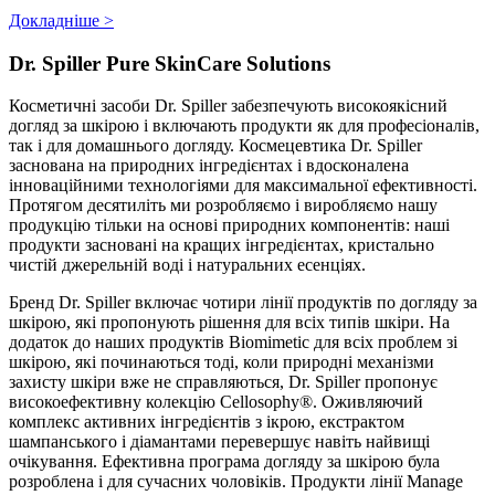
Докладніше >
Dr. Spiller Pure SkinCare Solutions
Косметичні засоби Dr. Spiller забезпечують високоякісний
догляд за шкірою і включають продукти як для професіоналів,
так і для домашнього догляду. Космецевтика Dr. Spiller
заснована на природних інгредієнтах і вдосконалена
інноваційними технологіями для максимальної ефективності.
Протягом десятиліть ми розробляємо і виробляємо нашу
продукцію тільки на основі природних компонентів: наші
продукти засновані на кращих інгредієнтах, кристально
чистій джерельній воді і натуральних есенціях.
Бренд Dr. Spiller включає чотири лінії продуктів по догляду за
шкірою, які пропонують рішення для всіх типів шкіри. На
додаток до наших продуктів Biomimetic для всіх проблем зі
шкірою, які починаються тоді, коли природні механізми
захисту шкіри вже не справляються, Dr. Spiller пропонує
високоефективну колекцію Cellosophy®. Оживляючий
комплекс активних інгредієнтів з ікрою, екстрактом
шампанського і діамантами перевершує навіть найвищі
очікування. Ефективна програма догляду за шкірою була
розроблена і для сучасних чоловіків. Продукти лінії Manage