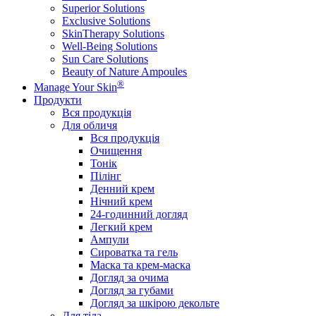
Superior Solutions
Exclusive Solutions
SkinTherapy Solutions
Well-Being Solutions
Sun Care Solutions
Beauty of Nature Ampoules
®
Manage Your Skin
Продукти
Вся продукція
Для обличя
Вся продукція
Очищення
Тонік
Пілінг
Денний крем
Нічний крем
24-годинний догляд
Легкий крем
Ампули
Сироватка та гель
Маска та крем-маска
Догляд за очима
Догляд за губами
Догляд за шкірою декольте
Для тіла