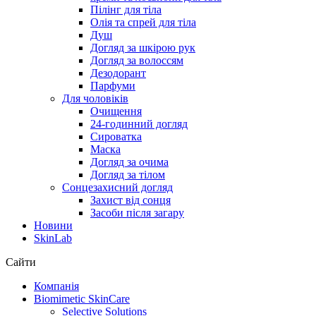
Пілінг для тіла
Олія та спрей для тіла
Душ
Догляд за шкірою рук
Догляд за волоссям
Дезодорант
Парфуми
Для чоловіків
Очищення
24-годинний догляд
Сироватка
Маска
Догляд за очима
Догляд за тілом
Сонцезахисний догляд
Захист від сонця
Засоби після загару
Новини
SkinLab
Сайти
Компанія
Biomimetic SkinCare
Selective Solutions