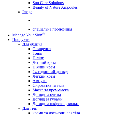
Sun Care Solutions
Beauty of Nature Ampoules
Image
спеціальна пропозиція
®
Manage Your Skin
Продукти
Для обличя
Очищення
Тонік
Пілінг
Денний крем
Нічний крем
24-годинний догляд
Легкий крем
Ампули
Сироватка та гель
Маска та крем-маска
Догляд за очима
Догляд за губами
Догляд за шкірою декольте
Для тіла
креми та лосьйони для тіла