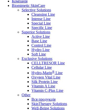
Компанія
Biomimetic SkinCare
Selective Solutions
Cleansing Line
Intense Line
Special Line
Specific Line
Superior Solutions
Active Line
Base Line
Control Line
Hydro Line
Soft Line
Exclusive Solutions
CELLTRESOR Line
Cellular Line
®
Hydro-Marin
Line
Oxygen Vital Line
Silk Protein Line
Vitamin A Line
Vitamin C-Plus Line
Other
Вся продукція
SkinTherapy Solutions
Well-Being Solutions