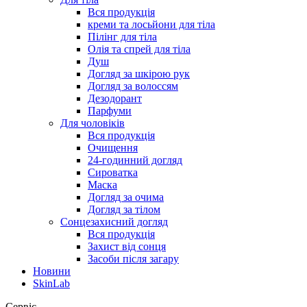
Вся продукція
креми та лосьйони для тіла
Пілінг для тіла
Олія та спрей для тіла
Душ
Догляд за шкірою рук
Догляд за волоссям
Дезодорант
Парфуми
Для чоловіків
Вся продукція
Очищення
24-годинний догляд
Сироватка
Маска
Догляд за очима
Догляд за тілом
Сонцезахисний догляд
Вся продукція
Захист від сонця
Засоби після загару
Новини
SkinLab
Сервіс