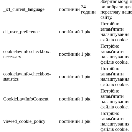
Зберігає мову, 
24
ви вибрали для
_icl_current_language
постійний
години
перегляду наш
сайту.
Потрібно
запам'ятати
cli_user_preference
постійний
1 рік
налаштування
файлів cookie.
Потрібно
cookielawinfo-checkbox-
запам'ятати
постійний
1 рік
necessary
налаштування
файлів cookie.
Потрібно
cookielawinfo-checkbox-
запам'ятати
постійний
1 рік
statistics
налаштування
файлів cookie.
Потрібно
запам'ятати
CookieLawInfoConsent
постійний
1 рік
налаштування
файлів cookie.
Потрібно
запам'ятати
viewed_cookie_policy
постійний
1 рік
налаштування
файлів cookie.