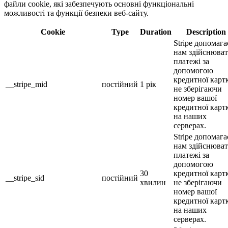
файли cookie, які забезпечують основні функціональні
можливості та функції безпеки веб-сайту.
Cookie
Type
Duration
Description
Stripe допомага
нам здійснюва
платежі за
допомогою
кредитної карт
__stripe_mid
постійний
1 рік
не зберігаючи
номер вашої
кредитної карт
на наших
серверах.
Stripe допомага
нам здійснюва
платежі за
допомогою
30
кредитної карт
__stripe_sid
постійний
хвилин
не зберігаючи
номер вашої
кредитної карт
на наших
серверах.